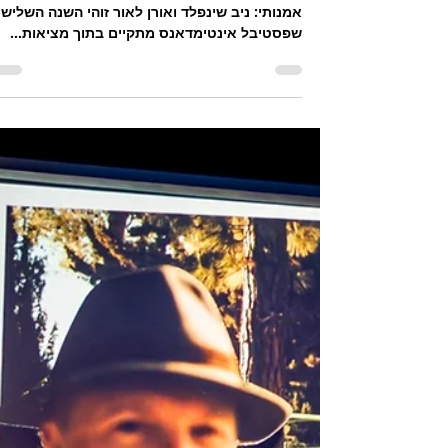
עידית סוסליק
13 ביוני 2025
רק שלא תיפול הרוח*
מקבץ עבודות מפסטיבל אינטימדאנס 25
אמנותי: ניב שינפלד ואורן לאור זוהי השנה הש
שפסטיבל אינטימדאנס מתקיים בתוך מציאות...