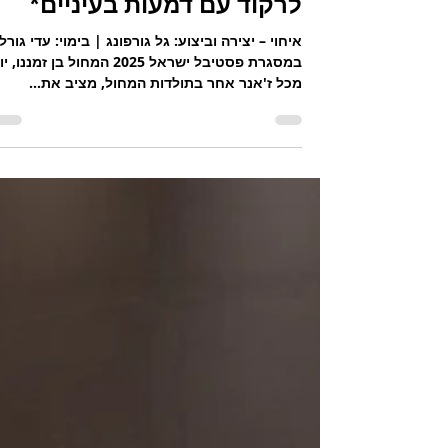
עידית סוסליק
2 באוג׳ 2025
לרקוד עם דמעות בעיניים*
איחוי – יצירה וביצוע: גל גורפונג | בימוי: עדי גורל
במסגרת פסטיבל ישראל 2025 המחול בן זמננו
מכל ז'אנר אחר בתולדות המחול, מציב את...