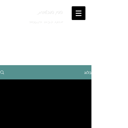
העין העכשווית
מרחב כתיבה בינתחומי
בלוג