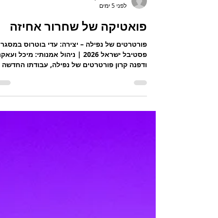
עידית סוסליק
לפני 5 ימים
פואטיקה של שחרור אחיזה
פורטרטים של נפילה – יצירה: עדי בוטרוס במסגר
פסטיבל ישראל 2026 | ניהול אמנותי: מיכל ועאק
ודפנה קרון פורטרטים של נפילה, עבודתו החדשה
של עדי בוטרוס, הוצגה בתחילת שנה זו בצרפת
ומגיעה לבכורה מקומית במסגרת פסטיבל ישראל,
תוך שהיא ממשיכה את עיסוקו ב"תנועה החותרת
להרחבת גבולות, לבניית גשרים ולשרטוט גורל
משותף לאדם באשר הוא" (מתוך האתר)
כאתיקה. צילום: באדיבות עדי בוטרוס בפתיחת
העבודה, אור חלש חושף קווי מתאר של גופים:
רקדנית שכובה על הרצפה, רקדן נוסף ניצב בעמיד
ונדמה