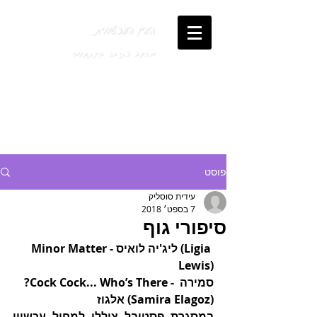
העין העכשווית
מרחב כתיבה בינתחומי
פוסט
עידית סוסליק
7 בספט׳ 2018
סיפורי גוף
Minor Matter - ליג'יה לואיס (Ligia 
Lewis)
?Cock Cock... Who’s There - סמירה 
אלגוז (Samira Elagoz)
במסגרת פסטיבל צוללן למחול עכשווי 