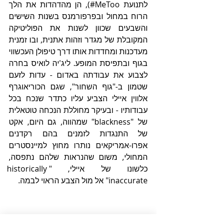
לתנועת MeToo#), הן מהדהדות את הלך 
הרוח במחול ובפרפורמנס בשנות השישים 
והשבעים שכוון לשנות את הפוליטיקה 
המקובלת של מגדר וזהות אתנית, ובו זמנית 
מעדכנות ומחדדות אותו דרך טיפולן העכשווי 
בגוף ובתפיסת המופע. ליג'יה לואיס בחרה 
לצבוע את עבודתה באדום - עדות לזעם 
שטמון ב-"גוף השחור", שגם הכוריאוגרף 
אלווין איילי הצביע עליו כתדר שנכח בכל 
עבודותיו - ובעיקר מחוללת הנכחה טוטאלית 
של "blackness" שמהווה, גם היום, אקט 
של התנגדות לזמנים בהם רקדנים 
אפרו-אמריקאים נותרו מחוץ למיינסטרים 
המחולי, משום שהנראות שלהם נתפסה, 
כלשונו של איילי, "historically 
inaccurate" אל מול הצבע הראוי לבמה.