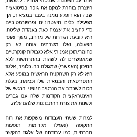
ויותר על הפעולות שנקטתי אחריו". למעשה, 
היוצרת בוחרת למקם את גופה בסיטואציה 
שבה הוא הופקע ממנה בעבר במציאות, אך 
מפעילה כלים תיאטרוניים ופרפורמטיביים 
כדי להציב את עצמה כעת בעמדת שליטה: 
היא קובעת הגדרות של מרחב, משך ואופי 
הפעולה, ואלו משרתים אותה לא רק 
כחומר/תוכן אמנותי אלא כגבולות קונקרטיים 
שמאפשרים לה לשהות בהתרחשות ללא 
הסיכון (האפשרי) שמגולם בה. כלומר, אלגוז 
היא לא רק השחקנית הראשית במופע אלא 
התסריטאית והבמאית שלו וככזאת, בעלת 
הכוח לשכתב את הנרטיב הגופני והרגשי של 
האינטראקציות הקודמות שלה עם גברים 
ולשנות את צורת ההתבוננות שלהם עליה.     
למרות ששתי העבודות משקפות את רוח 
התקופה (ואפילו מקדימות תופעות 
חברתיות, כמו עבודתה של אלגוז בהקשר 