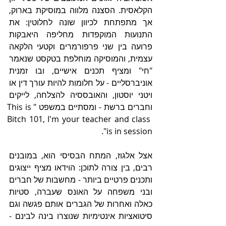
הקלאסית. הסצנה מלווה במוסיקת בארוק, 
אך מתפתחת לכיוון שונה לחלוטין: את 
התנועות המוקפדות מחליפה היאבקות 
פרועה בין שני פרפורמרים וקטעי הלקאה 
עצמית, והמוסיקה מוחלפת בטקסט שנאמר 
"חי" ומציף תכנים אישיים, ובו זמנית 
אוניברסליים - על חלומות להיות עורך דין או 
ויטני יוסטון, והאובססיה להצלחה, לייקים 
וחברים ברשת - ומסתיים במשפט "This is 
Bitch 101, I'm your teacher and class 
is in session".
אצל אלגוז, המתח הבסיסי הוא, במובנים 
רבים, בין צורה לתוכן: הוידאו מציף ייצוגים 
ותכנים פרטיים ביותר - מחשבות של חברים 
ובני משפחה על האונס שעברה, סטיות 
כאלה ואחרות של הגברים אותם פגשה וגם 
סיטואציות אינטימיות שנוצרו בינה לבינם - 