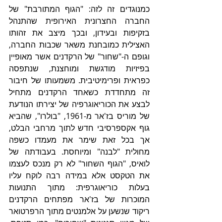
כמנוגדים זה לזה: "הגוף המתורבת" של 
החברה החצרונית האירופית שהתנהל 
בזקיפות ובעידון, ובכך מיצב את זהותו 
האצילית כמובחנת משאר שכבות החברה, 
וגופם ה-"שחור" של הרקדנים אשר מאופיין 
בפיזיות מודגשת ומוחצנת, שנתפסה 
כפראית ופרימיטיבית. משמעותו של חיבור 
זה מתחדדת כשאחד הרקדנים מתחיל 
לבצע את הכוריאוגרפיה של יצירתו הנודעת 
של מוריס בז'אר מ-1961, "בולרו", שהביא 
גוף אקספרסיבי חדש לתוך מרחבי הבלט, 
אך בכל זאת שימר את מעמדו כשפה 
מחולית "לבנה" ומיוחסת. בעבודתה של 
לואיס, "הגוף השחור" לא רק מנכס לעצמו 
את הטקסט אלא במידה רבה לוקח עליו 
בעלות כוריאוגרפית: מתוך התנועות 
המוכרות של בז'אר מפתחים הרקדנים 
ריקוד שנשען על אלמנטים מתוך הרפרטואר 