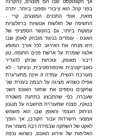
אך הקונטקסט שבו הם מוצגים, כהקרנה 
בפני קהל, הוא ציבורי ופומבי ביותר. יתרה 
מזאת, אופי התכנים המוצגים, קרי - 
החשיפה של חולשות אנושיות ברזולוציות 
עמוקות ביותר, גם בהקשר הספציפי של 
האונס - עומדים בניגוד מובהק לאופן שבו 
היא מנחה את האירוע: לכל אורך המופע 
אלגוז שומרת על ארשת פנים חתומה, טון 
דיבור מאופק, ונוכחות שניתן להגדיר 
כאובייקטיבית ואינפורמטיבית, ובעיקר - לא 
מעורבת רגשית. עמדה זו אינה מתערערת 
אפילו כשהיא מציגה על הבמה בעזרת שני 
שחקנים נוספים את שחזור האונס השני 
שעברה, כפי שהתבצע בתחנת משטרה 
בטוקיו, סצנה שמעוררת מחשבה על מנגנון 
הניתוק העצמי והאופן שבו הוא משמש 
אמצעי הישרדות עבור הקורבן, אך הופך 
לאקט של השתקה שבמידה רבה משמר את 
האלימות של אירוע האונס, כשהוא נכפה 