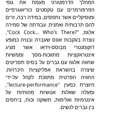
המהלך הדרמטורגי מעמת את גופי 
הפרפורמרים עם טקסטים כוריאוגרפיים 
ומוסיקליים אשר נתפסים, במידה רבה, זרים 
להם תרבותית ואתנית. עבודתה של סמירה 
אלגוז, "?Cock Cock... Who’s There", 
נוצרה בעקבות אונס שעברה ובנויה כמופע 
דוקומנטרי מבוסס-וידאו אשר מציג 
אינטראקציות מתווכות-מסך וממשיות 
שחווה אלגוז עם גברים על בסיס תסריטים 
שיצרה בהשראת אפליקציות היכרויות. 
החוויה הפרטית מתווכת לקהל על-ידי 
היוצרת כמעין "lecture-performance", 
ומעלה שאלות אנושיות מהותיות על 
אינטימיות ואלימות, תשוקה וכוח, ביחסים 
בין גברים לנשים.  