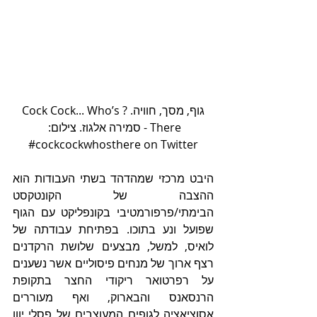
גוף, מסך, חוויה. ?Cock Cock... Who’s 
There - סמירה אלגוז. צילום: 
cockcockwhosthere on Twitter#
היבט מרכזי שמהדהד בשתי העבודות הוא 
ההצבה של הקונטקסט 
הבימתי/פרפורמטיבי בקונפליקט עם הגוף 
שפועל ונע בתוכו. בפתיחת עבודתה של 
לואיס, למשל, מבצעים שלושת הרקדנים 
רצף ארוך של מנחים פיסוליים אשר נשענים 
על רפרטואר ריקודי החצר בתקופת 
הרנסאנס והבארוק, ואף מעוררים 
אסוציאציה לגופים המעוצבים של פסלי יוון 