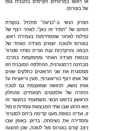
או ראשו במרווחים הקיימים בתבנית גופו 
של בוטרוס.      
הפרק הנשי ב-"כניעה" מתחיל בנקודת 
הסיום של "תמיד זה כאן": לאחר רצף של 
נפילות לאחור שמסתיימות בעמידת ראש, 
בוטרוס ולטוכה יוצאים מצידה האחד של 
הבמה והרקדניות ענת ועדיה וסתיו סטרוז' 
נכנסות מצידה האחר ומתמקמות במרכז. 
מבחינה דרמטורגית, ההחלפה המובנית הזו 
ממסגרת את שני הדואטים כחלקים שווים 
של אותו רצף כוריאוגרפי, מעין וריאציות על 
אותו נושא, תחושה שמועצמת גם לנוכח 
החזרה של אלמנטים תנועתיים מהחלק 
הראשון בדואט הנשי. משמעותי בהקשר זה 
הוא הרגע שבו שתי המבצעות עומדות זו מול 
זו, ועדיה כפופה מעט קדימה ביחס לסטרוז' 
ומסדירה את נשימתה, בדיוק באופן שבו 
ניצב קודם בוטרוס מול לטוכה, שכן ההצגה 