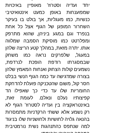
יחד ועדיה וסטרוז' מאופיין באיכויות 
שמפוענחות באופן כמעט אינטואיטיבי 
כנשיות, כמו מעגליות, אך בולט בו בעיקר 
השחרור המופגן של הגוף אצל כל אחת 
בנפרד וגם במגע ביניהן, שהוא מתרפק 
ומפלרטט כמו מוסיקת הסמבה שמלווה 
אותו. יתרה מזאת, במהלך קטע הריצה שלהן 
במעגל, שלפרקים נראה כמו משחק 
שבמסגרתו רודפת הופכת לנרדפת, 
נשמעים קולות הצחוק ואנחות המאמץ שלהן 
בצורה שמדגישה עד כמה הגוף הנשי בבלט 
חסר קול, משום שהטכניקה פועלת להדחקת 
החומריות שלו עד כדי כך שאפילו הד 
קפיצותיו נעלם ונאלם. לעומת זאת, 
באינטראקציה בין ועדיה לסטרוז' הגוף לא 
רק נשמע אלא ששתי הרקדניות מתמסרות 
בהנאה גלויה לחושיות ולחושניות שלו בניגוד 
למה שנתפס כהתנהגות נשית נורמטיבית 