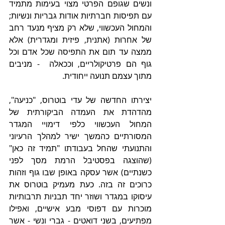
ונשים שגופם הפרטי מצוי בעימות מתמיד 
עם תפיסות חברתיות אודות גבריות ונשיות; 
והמחול העכשווי, שלא רק מציף מנעד רחב 
של אחרוּת (אתנית, פיזית ומגדרית) אלא 
ממצה עד תום את התפיסה שכל אדם וכל 
גוף הם פרטיקולריים, וככאלה  - מניבים 
מתוך עצמם תנועה ייחודית.
יצירתו החדשה של עדי בוטרוס, "כניעה", 
מהדהדת את העמדה הביקורתית של 
המחול העכשווי כלפי דימויי המגדר 
המסורתיים כהמשך ישיר למהלך הרעיוני 
והתנועתי שהחל בעבודתו "תמיד זה כאן" 
(שהוצגה בפסטיבל הרמת מסך לפני 
כשנתיים) אשר עסקה באופן שבו גוף וזהות 
כרוכים זה בזה. כעת מעמיק בוטרוס את 
עיסוקו במגדר ושוזר יחד תבניות תרבותיות 
מוכרות עם דפוסי מבע אישיים, ואפילו 
מפתיעים, בשני דואטים - גברי ונשי - אשר 