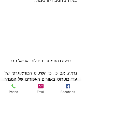
במרחב הציבורי והבימתי.
כניעה כהתמסרות. צילום: אריאל תגר
נראה, אם כן, כי השיטוט הכוריאוגרפי של 
עדי בוטרוס באזורים האפורים של המגדר 
לא רק מבקש להציף אפשרויות חדשות של 
ייצוגי גבריות ונשיות אלא לחשוב מחדש את 
Phone
Email
Facebook
הגוף. לא במקרה רוויה יצירתו במחוות 
שמפוענחות כדימויי כניעה, כמו זרועותיה 
המושטות קדימה של סתיו סטרוז' או רגעי ה-