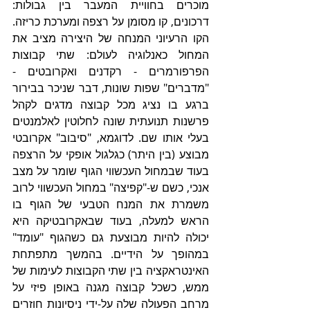
מוכרים בחוויית המעבר בין גבולות: 
דרכונים, קו מסומן על רצפה ומערכת כריזה. 
הקו הרעיוני המנחה של היצירה מציב את 
המחול כאנלוגיה לעולם: שתי קבוצות 
הפרפורמרים - רקדנים ואקרובטים - 
"מדברים" שפות שונות, דבר שניכר בבירור 
ברגע בו נציג מכל קבוצה מדגים לקהל 
פרשנות תנועתית שונה לחלוטין לאלמנטים 
בעלי אותו שם. לדוגמא, "סיבוב" אקרובטי 
מבוצע (בין היתר) כגלגול אופקי על הרצפה 
בעוד שבמחול העכשווי הגוף שומר על מצב 
אנכי, כשם ש-"קפיצה" במחול העכשווי לרוב 
משמרת את המנח הטבעי של הגוף בו 
הראש למעלה, בעוד שבאקרובטיקה היא 
יכולה להיות מבוצעת גם כשהגוף "עומד" 
במהופך על הידיים. בהמשך מתפתחת 
האינטראקציה בין שתי הקבוצות לעימות של 
ממש, כשכל קבוצה מגנה באופן פיזי על 
מרחב הפעולה שלה על-ידי ניסיונות חוזרים 