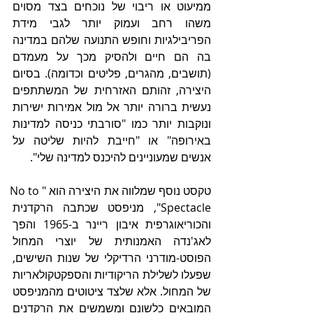
ממיעוט או ריבוי של נוכחים בצד מסוים 
משהו רחב ועמוק יותר לגבי מידת 
הפריבילגיות וחופש התנועה שלהם במדינה 
בה הם חיים ולהסיק מכך על מעמדם 
(תושבים, מהגרים, פליטים וכדומה). בסיום 
היצירה, זהותם האזרחית של המשתתפים 
נעשית ברורה יותר אל מול אמירות ישירות 
ונוקבות יותר כמו "סורבתי כניסה למדינות 
באירופה" או "חייבת להיות שליטה על 
אנשים שמעוניינים להיכנס למדינה שלי".
טקסט נוסף שמלווה את היצירה הוא "No to 
Spectacle", מניפסט שכתבה הרקדנית 
והכוריאוגרפית איבון ריינר ב-1965 והפך 
לאג'נדה האמנותית של יוצרי המחול 
הפוסט-מודרני הרדיקלי של שנות השישים, 
שפעלו לשלילת הריקודיות והספקטקולאריות 
של המחול. אלא שלצד ציטוטים מהמניפסט 
המובאים כלשונם ומשמשים את הרקדנים 