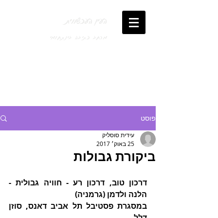
העין העכשווית
מרחב כתיבה בינתחומי
פוסט
עידית סוסליק
25 באוק׳ 2017
ביקורת גבולות
דרכון טוב, דרכון רע - חוויה גבולית - 
הלנה ולדמן (גרמניה)
במסגרת פסטיבל תל אביב דאנס, סוזן 
דלל