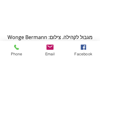
מגבול לקהילה. צילום: Wonge Bermann
בסיום, עם זאת, ולדמן דווקא בוחרת להציע 
Phone
Email
Facebook
אלטרנטיבה שבבסיסה האמונה ביכולתו של 
הגוף לפעול נגד הסדר הקיים: הניצבים 
מתחילים להתנגד בהדרגה לאופן בו הם 
מופעלים על-ידי הפרפורמרים משתי 
הקבוצות, ובתגובה לאמירה האחרונה של 
הכריזה - "אני מאמין שיום אחד לא יהיה 
צורך בגבולות בין מדינות" - הם שוברים את 
החלוקה הבינארית של החלל ומתמקמים 
יחד במרכז, והופכים מגבול אנושי לקהילה.
#פרסום
#מופעמחול
#סוזןדלל
#תלאביבדאנס
#הלנהוולדמן