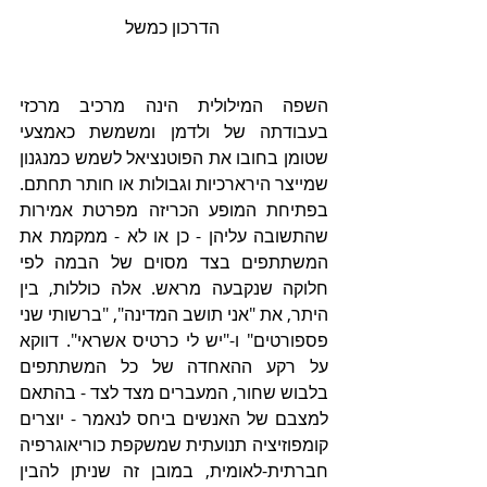
 הדרכון כמשל
השפה המילולית הינה מרכיב מרכזי 
בעבודתה של ולדמן ומשמשת כאמצעי 
שטומן בחובו את הפוטנציאל לשמש כמנגנון 
שמייצר הירארכיות וגבולות או חותר תחתם. 
בפתיחת המופע הכריזה מפרטת אמירות 
שהתשובה עליהן - כן או לא - ממקמת את 
המשתתפים בצד מסוים של הבמה לפי 
חלוקה שנקבעה מראש. אלה כוללות, בין 
היתר, את "אני תושב המדינה", "ברשותי שני 
פספורטים" ו-"יש לי כרטיס אשראי". דווקא 
על רקע ההאחדה של כל המשתתפים 
בלבוש שחור, המעברים מצד לצד - בהתאם 
למצבם של האנשים ביחס לנאמר - יוצרים 
קומפוזיציה תנועתית שמשקפת כוריאוגרפיה 
חברתית-לאומית, במובן זה שניתן להבין 