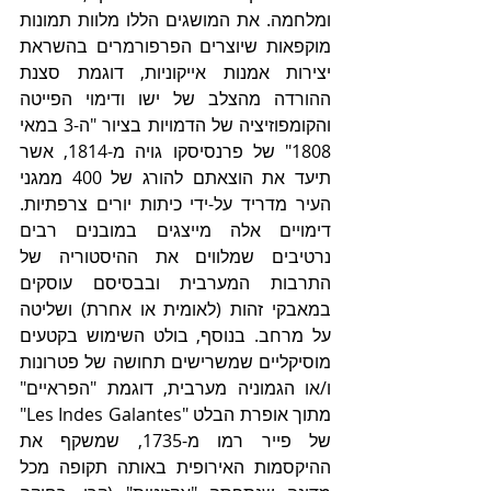
ומלחמה. את המושגים הללו מלוות תמונות 
מוקפאות שיוצרים הפרפורמרים בהשראת 
יצירות אמנות אייקוניות, דוגמת סצנת 
ההורדה מהצלב של ישו ודימוי הפייטה 
והקומפוזיציה של הדמויות בציור "ה-3 במאי 
1808" של פרנסיסקו גויה מ-1814, אשר 
תיעד את הוצאתם להורג של 400 ממגני 
העיר מדריד על-ידי כיתות יורים צרפתיות. 
דימויים אלה מייצגים במובנים רבים 
נרטיבים שמלווים את ההיסטוריה של 
התרבות המערבית ובבסיסם עוסקים 
במאבקי זהות (לאומית או אחרת) ושליטה 
על מרחב. בנוסף, בולט השימוש בקטעים 
מוסיקליים שמשרישים תחושה של פטרונות 
ו/או הגמוניה מערבית, דוגמת "הפראיים" 
מתוך אופרת הבלט "Les Indes Galantes" 
של פייר רמו מ-1735, שמשקף את 
ההיקסמות האירופית באותה תקופה מכל 