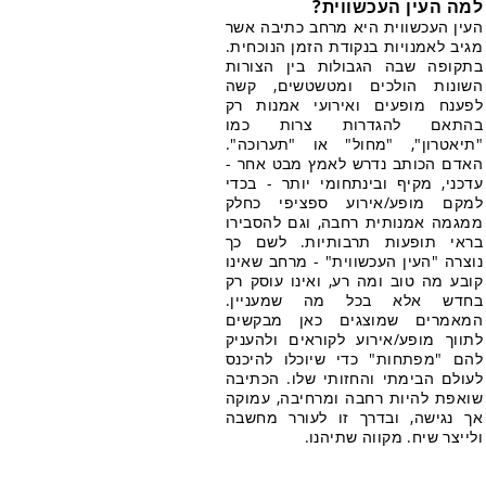
למה העין העכשווית?
העין העכשווית היא מרחב כתיבה אשר
מגיב לאמנויות בנקודת הזמן הנוכחית.
בתקופה שבה הגבולות בין הצורות
השונות הולכים ומטשטשים, קשה
לפענח מופעים ואירועי אמנות רק
בהתאם להגדרות צרות כמו
"תיאטרון", "מחול" או "תערוכה".
האדם הכותב נדרש לאמץ מבט אחר -
עדכני, מקיף ובינתחומי יותר - בכדי
למקם מופע/אירוע ספציפי כחלק
ממגמה אמנותית רחבה, וגם להסבירו
בראי תופעות תרבותיות. לשם כך
נוצרה "העין העכשווית" - מרחב שאינו
קובע מה טוב ומה רע, ואינו עוסק רק
בחדש אלא בכל מה שמעניין.
המאמרים שמוצגים כאן מבקשים
לתווך מופע/אירוע לקוראים ולהעניק
להם "מפתחות" כדי שיוכלו להיכנס
לעולם הבימתי והחזותי שלו. הכתיבה
שואפת להיות רחבה ומרחיבה, עמוקה
אך נגישה, ובדרך זו לעורר מחשבה
ולייצר שיח. מקווה שתיהנו.