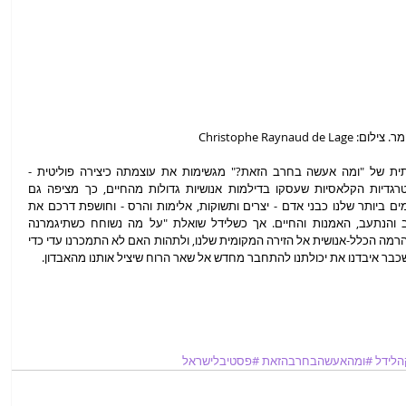
האכזריות חסרת העכבות והמונומנטליות המיתית של "ומה אעשה בחרב הזאת?" מגשימות את עוצמתה כיצירה פוליטית - 
רלבנטית ואקטואלית לימינו אנו. שהרי כמו הטרגדיות הקלאסיות שעסקו בדילמות אנושיות גדולות מהחיים, כך מציפה גם 
אנחליקה לידל את המימדים הראשוניים והקדומים ביותר שלנו כבני אדם - יצרים ותשוקות, אלימות והרס - וחושפת דרכם את 
הקשר הסבוך והנצחי בין העבר להווה, הנשגב והנתעב, האמנות והחיים. אך כשלידל שואלת "על מה נשוחח כשתיגמרנה 
המלחמות?" קשה שלא להסיט את המחשבה מהרמה הכלל-אנושית אל הזירה המקומית שלנו, ולתהות האם לא התמכרנו עדי כדי 
 שכבר איבדנו את יכולתנו להתחבר מחדש אל שאר הרוח שיציל אותנו מהאבדון.
הלידל
#ומהאעשהבחרבהזאת
#פסטיבלישראל