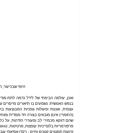
 היופי שבכיעור, הכיעור שביופי. צילום: Anne-Christine Poujoulat