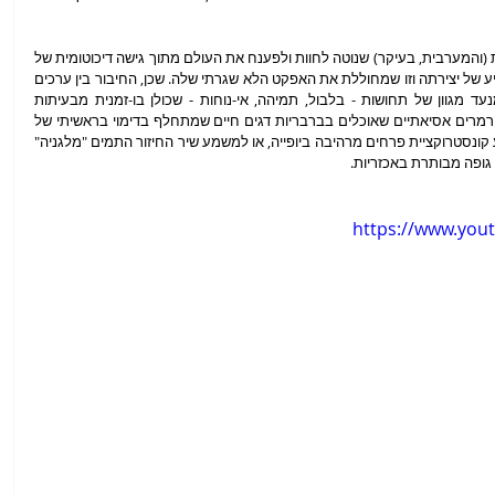
קריאת התגר של לידל כנגד השכלתנות האנושית (והמערבית, בעיקר) שנוטה לחוות ולפענח את העולם מתוך גישה דיכוטומית של 
טוב/רע ויפה/מכוער היא במידה רבה הכוח המניע של יצירתה וזו שמחוללת את האפקט הלא שגרתי שלה. שכן, החיבור בין ערכים 
ודימויים שנתפסים כמנוגדים זה לזה מעורר מנעד מגוון של תחושות - בלבול, תמיהה, אי-נוחות - שכולן בו-זמנית מבעיתות 
ומהפנטות. טלטלה רגשית זו עולה למראה פרפורמרים אסיאתיים שאוכלים בברבריות דגים חיים שמתחלף בדימוי בראשיתי של 
אדם וחוה (במעין ווריאציה של אם ובנה) על רקע קונסטרוקציית פרחים מרהיבה ביופייה, או למשמע שיר החיזור התמים "מלגניה" 
גופה מבותרת באכזריות.
https://www.yo