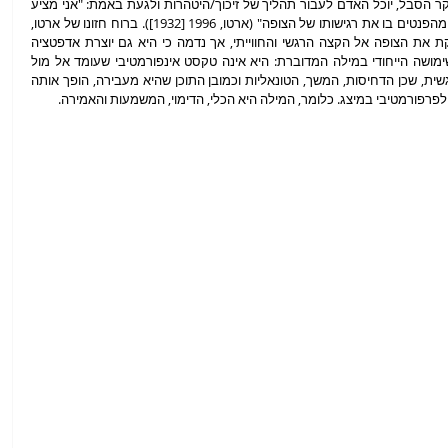
תנוחות ומחוות. הוא טען כי רק דרך הרגש, ובעיקר הסבל, יוכל האדם לעבור תהליך של זיכוך/היטהרות ולגעת באמת: "אני מציע 
אפוא תיאטרון שדימויים פיזיים אלימים כותשים ומהפנטים בו את רגישותו של הצופה" (ארטו, 1996 [1932]). ברוח חזונו של ארטו, 
השפה הבימתית המטלטלת של לידל אכן דוחקת את הצופה אל הקצה הרגשי והחווייתי, אך נדמה כי היא גם יוצרת אדפטציה 
משלה לרעיון "תיאטרון האכזריות" דווקא דרך שימושה הייחודי במילה המדוברת: היא אינה טקסט אינפורמטיבי שעומד אל מול 
הגופני/הבימתי אלא אפיק נוסף ליצירת חוויה רגשית, שכן הדחיסות, המשך, הטונאליות וכמובן התוכן שהיא מעבירה, הופך אותה 
לפרפורמטיבי במיצג. כלומר, המילה היא הכלי, הדימוי, המשמעות והאמירה.