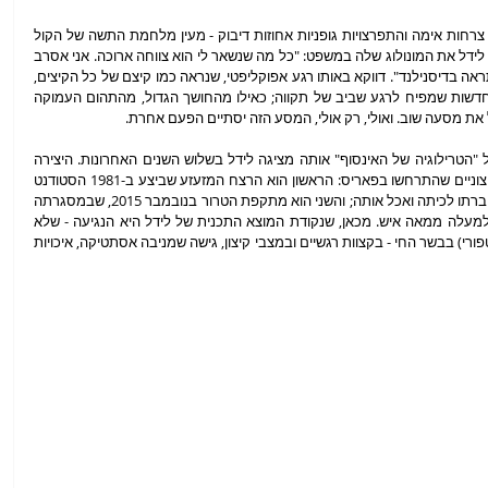
לאחר כמעט ארבע וחצי שעות של דיבור שוצף, צרחות אימה והתפרצויות גופניות אחוזות דיבוק - מעין מלחמת התשה של הקול 
והגוף עם עצמם ועם הקהל - מסיימת אנחליקה לידל את המונולוג שלה במשפט: "כל מה שנשאר לי הוא צווחה ארוכה. אני אסרב 
לאכול את הסעודה האחרונה. שקו לי בתחת, נתראה בדיסנילנד". דווקא באותו רגע אפוקליפטי, שנראה כמו קיצם של כל הקיצים, 
מתחיל על הבמה מעין טקס קולקטיבי של התחדשות שמפיח לרגע שביב של תקווה; כאילו מהחושך הגדול, מהתהום העמוקה 
ת מסעה שוב. ואולי, רק אולי, המסע הזה יסתיים הפעם אחרת.
"ומה אעשה בחרב הזאת?" הוא חלקה השני של "הטרילוגיה של האינסוף" אותה מציגה לידל בשלוש השנים האחרונות. היצירה 
מתייחסת באופן ספציפי לשני אירועי אלימות קיצוניים שהתרחשו בפאריס: הראשון הוא הרצח המזעזע שביצע ב-1981 הסטודנט 
היפני איסאי סגוואה אשר ביתר את גופתה של חברתו לכיתה ואכל אותה; והשני הוא מתקפת הטרור בנובמבר 2015, שבמסגרתה 
אירע גם הטבח במועדון הבטקלאן שבו נרצחו למעלה ממאה איש. מכאן, שנקודת המוצא התכנית של לידל היא הנגיעה - שלא 
לומר חפירה ואפילו סיבוב עמוק של הפגיון (המטפורי) בבשר החי - בקצוות רגשיים ובמצבי קיצון, גישה שמניבה אסתטיקה, איכויות 