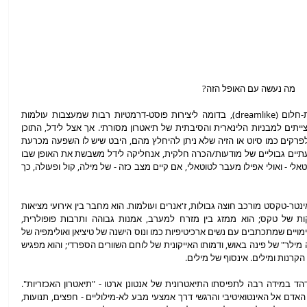
מה נעשה עם האופל הזה?
טשטוש הגבולות הזה הופך את היצירה לדמוית-חלום (dreamlike), בדומה ליצירות פוסט-דרמטיות רבות שמעצבות עולמות 
חושיים, פרגמנטריים וקולאז'יים מאד, שאינם מצייתים למבניות הלינארית והסיבתית של תיאטרון מסורתי. אך אצל לידל, התוכן 
הוא כל-כך בלתי נתפס שהחלום נוטה להרגיש לפרקים כמו סיוט או הזיה שלא ניתן להיחלץ מהם, היבט שיש לו השפעה מכרעת 
גם על תחושת הזמן: בדומה מאד למצבים תודעתיים גבוליים של מודעות/הכרה חלקית, אנחליקה לידל משבשת את האופן שבו 
הצופה חווה את משך המופע באמצעות מיצוי טוטאלי - ואולי אפילו מעבר לטוטאלי, אם קיים מצב כזה - של מילה, קול ופעולה, כך 
תחושה זו מועצמת גם מעצם היותו של המופע אינטר-טקסט מורכב חוצה גבולות, ז'אנרים ועולמות. הוא מחבר בין אירועי מציאות 
לעולם הבמה, תיאטרון ומחול, מופע ופרקטיקות של טקס; הוא ממזג בין מזרח למערב, אמנות גבוהה ותרבות פופולרית, 
פילוסופיה, כתבי קודש והיומיום; הוא תופר יחד דימויים שמתכתבים עם נשים ארכיטיפיות כמו ונוס הישנה של טיציאן ואולימפיה של 
מנה, הזרועות המושטות קדימה בתחינה ב-"קפה מילר" של פינה באוש, ודמותו האייקונית של לוחם השוורים הספרדי; והוא מפגיש 
קרנות ומילים. אינסוף של מילים.   
העומס החזותי והחושי בעבודתה של לידל מהדהד במידה רבה לתפיסתו התיאטרונית של אנטונן ארטו - "תיאטרון האכזריות". 
ארטו ביקש ליצור תיאטרון מטה-פיזי שיקשר את האדם אל האינטואיטיבי והרגשי דרך אמצעי מבע לא-מילוליים - חפצים, תנועות, 