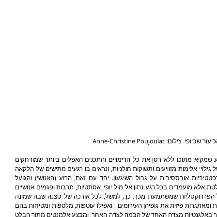
ואכן, עולמה הבימתי של לידל נדמה לתת-מודע שמקיא מתוכו ללא רסן את כל הדימויים והתכנים האפלים ביותר שמודחקים 
בנפש האנושית: נשמעים בו תיאורים מייסרים של גילויי אלימות מזוויעים ותשוקות חולניות, ונראים בו רגעים מתישים של הלקאה 
עצמית, אוננות ופעולות גופניות המבוצעות ברפטטיביות אובססיבית על גבול השיגעון. יחד עם זאת, הרוע (האנושי) והגועל 
(החומרי) אינם מובאים בצורה חד-ממדית ומוחלטת אלא מועמדים בכל רגע נתון אל מול יופי, אסתטיות, תרבות ופגמים אנושיים 
שהם דווקא מכמירי לב ומעוררי הזדהות, על כל הפרדוקסליות שמשתמעת מכך. כך, למשל, לכל אורכה של סצנה שבה שמונה 
פרפורמריות בלונדיניות קופצות, מרטיטות, נוגעות ומאתגרות פיזית את גופיהן העירומים - ואפילו עוטפות, מלטפות ומטיחות בהם 
זרועות תמנונים קטנים וחיים - רקדן אסיאתי עובר באלגנטיות מצדה האחד של הבמה לצדה האחר, ומבצע אלמנטים מתוך הבלט 