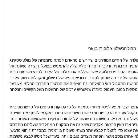
מחול הכישלון. צילום: דן בן ארי
"מולטי", עבודתם של ענת כ"ץ וארז מעין, היא תולדה של החיים המודרניים שדורשים מהאדם לפתח מיומנויות של מולטיטסקינג 
(בעברית: מִקְבּוּל), והיא מציפה את המתח בין התניה תרבותית זו לבין חוסר היכולת שלה להתממש בפועל: היצירה נשענת על 
מחקרים משדות הביולוגיה, הפסיכולוגיה ההתנהגותית והנוירופסיכולוגיה אשר שוללים את יכולתו של האדם לבצע משימות רבות 
בו זמנית. מסקנות אלו מודגמות לצופה באופן מוחשי על-ידי מה שניתן להגדיר ככוריאוגרפיה של כישלון, ומקבלות חיזוק על-ידי 
טקסטים מדעיים ואוטוביוגרפיים שחושפים את תחושת התסכול מאי-ההצלחה וגם מציפים את הנרטיב החברתי הבלתי מעורער 
(במיוחד בהיבט של חוויית האימהות שהיא מולטיטסקית במובן העמוק ביותר) שמשריש ערכים של התעלות מעל הקשיים והצלחה 
כיצירה מבוססת-מחקר, "מולטי" ממוקמת על התפר שבין מופע לניסוי מדעי ונסמכת על פרקטיקות ודפוסים של פרפורמטיביות 
שמייחדים כל אחד מההקשרים. במהלך כניסת הקהל עוברות הרקדניות ומבקשות מצופים שנבחרו באקראי לשתף את חווייתם 
האישית בהקשר לכורך היומיומי לבצע מספר פעולות במקביל. התשובות נרשמות על לוחות מחיקים ומשמשות מאוחר יותר 
כחומר טקסטואלי באחת המשימות. בהמשך מעביר ארז מעין הרצאה מקדימה שמציגה את מסקנות המחקרים שעליהם מתבסס 
המופע - חוסר היכולת הגורפת של המוח לפצל את עצמו כדי להצליח לבצע יותר משתי פעולות בו זמנית. במסגרת זו הוא מדגיש, 
כי החוקרים מצאו שמונוטסקינג (ביצוע של פעולה אחת) מסב אושר והפקת תוצרים טובים יותר, בעוד שכל ניסיון לבצע משימות 