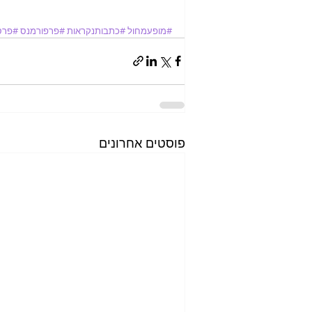
#מופעמחול
#כתבותנקראות
#פרפורמנס
#פרס
פוסטים אחרונים