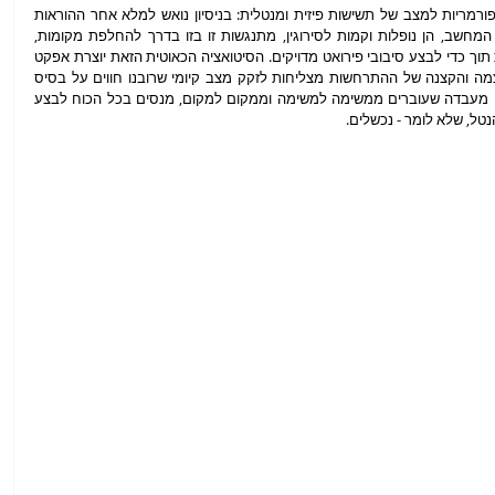
בסצנת הסיום של "מולטי" מגיעות ארבע הפרפורמריות למצב של תשישות פיזית ומנטלית: בניסיון נואש למלא אחר ההוראות 
שנקראות לעברן בקצב מסחרר על-ידי תוכנת המחשב, הן נופלות וקמות לסירוגין, מתנגשות זו בזו בדרך להחלפת מקומות, 
מתעטשות או מייללות ללא הפסקה, ומשתדלות תוך כדי לבצע סיבובי פירואט מדויקים. הסיטואציה הכאוטית הזאת יוצרת אפקט 
שהוא משעשע אך גם מטריד, שכן דווקא ההעצמה והקצנה של ההתרחשות מצליחות לזקק מצב קיומי שרובנו חווים על בסיס 
יומיומי: התחושה שאנחנו מתרוצצים כמו עכברי מעבדה שעוברים ממשימה למשימה וממקום למקום, מנסים בכל הכוח לבצע 
נטל, שלא לומר - נכשלים. 