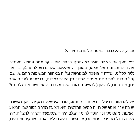
לא רק הפרפורמריות מוכנסות למעבדה של כ"ץ ומעין; גם הצופה מוצב כמשתתף בניסוי. הוא עוקב אחר המופע מעמדה 
מסורתית של קהל, אך בהדרגה הופך גם למוקד ההתבוננות של עצמו, במובן זה שהקשב שלו נדרש להתחלק בין מה 
שהפרפורמריות מצליחות לבצע למה שהוא מצליח לקלוט. עמדה זו הופכת למופרשת וגלויה במחזור המשימות החמישי, שבו 
הוראות המערכת הממוחשבת מזמינות את הקהל לנסות לספור את מעברי הכדור בין הפרפורמריות, ובו זמנית לעקוב אחר 
הטקסט המדובר והמוקרן. גם מולטיטסקינג זה נידון, מן הסתם, לכישלון (ולראייה, התגובה של המערכת הממוחשבת: "הצלחתם? 
"מולטי" מציבה בפני הצופה כרוניקה ידועה מראש להתהוותו ככישלון - כאדם, בן/בת זוג, הורה ואיש/אשת מקצוע - אך מאשרת 
שהבעיה אינה בו אלא בחיים עצמם. במובן זה, יש בה ערך מוסף של חוויה כמעט קתרטית. היא מציעה מרחב בטוח שבו הביצוע 
הכושל (מעין "mis-performance") זוכה למיצוי אמנותי מקסימלי וכך הופך לחומר הגלם היחיד שמאפשר ליצירה להצליח. זוהי 
שעה של פורקן ליוצרים, למבצעות ולקהל, שבמהלכה הכל מתפרק ומתמוסס, אך השמיים לא נופלים; אנחנו צוחקים ומזדהים, 