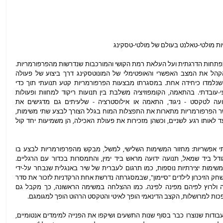
ות מולטי-טאלנט בעולם של מולטי-טסקינג
בהתאמה, המהלך הכוריאוגרפי מתבסס על התפתחות הדרגתית ועל העלאת רמת הקושי והמורכבות שנדרשות מהפרפורמריות. 
מחזור המשימות הראשון, למשל, מציג בפני הקהל את המצב האפשרי והאופטימלי של המונוטסקינג דרך ביצוע של פעולה 
מורכבת יחידה - תנועה וטקסט ידועים מראש שנלמדו כיחידה אחת. במסגרתו מבצעות הפרפורמריות קטע תנועתי תוך כדי 
דקלום טקסט שהוא בחלקו אישי ובחלקו מדעי-עובדתי. בהתאמה, הקומפוזיציה משלבת בין תנועות ריקוד למחוות ופעולות 
יומיומיות, ואף מבנה יחסים משתנים בין תנועה לטקסט - ניגוד, התאמה או אילוסטרציה - שלעיתים גם מדגישים את 
הפרפורמטיביות של המילה או הסיטואציה: כאשר הפרפורמריות מתארות את התפצלות המוח בגלל הצורך לבצע שתי משימות, 
למשל, הן מפרקות את המבנה האחיד בו נעו עד לאותו רגע לשניים, וכשהן מזכירות את פעולת האכילה, הן משמיעות יחד קול 
בהמשך הופכות הדרישות לקשות יותר עד בלתי אפשריות: מחזור המשימות השלישי, למשל, מבקש מהפרפורמריות לבצע בו 
זמנית טקסט ידוע מראש, תנועה מועתקת ממודל ביד שמאל, תנועה ידועה מראש ביד ימין, והתמסרות בכדור עם הרגליים. 
במחזורים הבאים מצורפות לרשימת הפעולות משימות יצירתיות נוספות, כמו תרגום לעברית של שיר באנגלית שנבחר על-ידי 
צופה מהקהל לפני המופע, או הדמיה חיה של משחק הזיכרון לילדים "סיימון", שבמסגרתה נדרשת אחת הרקדניות לזכור את סדר 
הבזקי התאורה הצבעונית שמוקרנים על הבמה ולרוץ לפיהם מפינה לפינה. כמו ההצלחה במשימה הראשונה, כך מקבל גם 
הופכות למרושלות, הקצב הדינאמי הופך לאיטי והטקסט הרהוט הופך למגומגם.
היישום של גישה מחקרית במחול קיבל ביטוי בעבודות שנוצרו כבר בסוף שנות התשעים ושיקפו את הפנייה למימדים אנטומיים, 