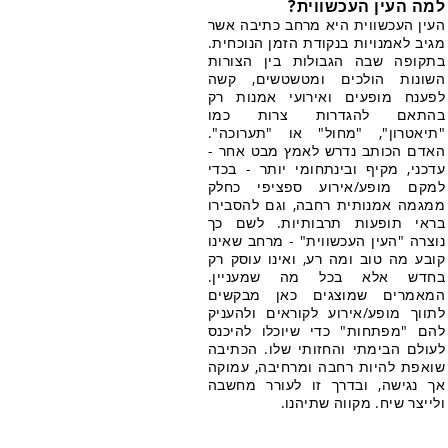
למה העין העכשווית?
העין העכשווית היא מרחב כתיבה אשר
מגיב לאמנויות בנקודת הזמן הנוכחית.
בתקופה שבה הגבולות בין הצורות
השונות הולכים ומטשטשים, קשה
לפענח מופעים ואירועי אמנות רק
בהתאם להגדרות צרות כמו
"תיאטרון", "מחול" או "תערוכה".
האדם הכותב נדרש לאמץ מבט אחר -
עדכני, מקיף ובינתחומי יותר - בכדי
למקם מופע/אירוע ספציפי כחלק
ממגמה אמנותית רחבה, וגם להסבירו
בראי תופעות תרבותיות. לשם כך
נוצרה "העין העכשווית" - מרחב שאינו
קובע מה טוב ומה רע, ואינו עוסק רק
בחדש אלא בכל מה שמעניין.
המאמרים שמוצגים כאן מבקשים
לתווך מופע/אירוע לקוראים ולהעניק
להם "מפתחות" כדי שיוכלו להיכנס
לעולם הבימתי והחזותי שלו. הכתיבה
שואפת להיות רחבה ומרחיבה, עמוקה
אך נגישה, ובדרך זו לעורר מחשבה
ולייצר שיח. מקווה שתיהנו.