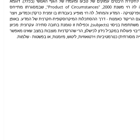
פיזיולוגיים וביולוגיים של הגוף הרוקד כאמצעי לחקירת היבטים עמוקים של טבעו ומעמדו של הגוף האנושי (בכלל). דוגמא 
מובהקת לכך היא מופע-ההרצאה של קסבייה לה רוי משנת 2000, "Product of Circumstances", שבמסגרתו מתייחס 
הרקדן-כוריאוגרף לגופו שלו דרך שני שדות שיח ופרקטיקה - המדע והמחול. לה רוי מופיע בעבודתו בו זמנית כרקדן וכמדען, ויוצר 
מהלך של פירוק הגוף השלם - שכל-כך מזוהה עם הריקוד כאמנות - דרך ההסתכלות המיקרוסקופית-חקרנית של המדע. באופן 
דומה, הפרפורמריות ב-"מולטי" הן רקדניות וגם משתתפות בניסוי (subjects), וכפילות זו טומנת בחובה סתירה עקרונית: מכיוון 
שההדגמה המדעית מכוונת להוכיח שביצוע של ריבוי פעולות במקביל נידון לכישלון, הרי שהרקדניות מוצבות במצב שאינו מאפשר 
מסורתית) כנורמטיביות: וירטואוזיות, ליטוש, מיומנות, או בפשטות - שלמות.