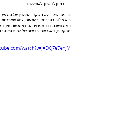
רבות נידון לכישלון ולאומללות.
מחקריים, דיאגרמות והדמיות של המוח האנושי וה
utube.com/watch?v=jADQ7e7ehJM