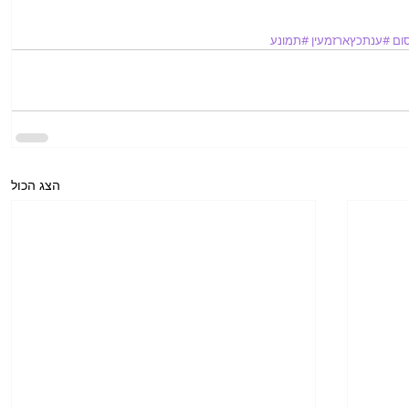
ום
#ענתכץארזמעין
#תמונע
הצג הכול