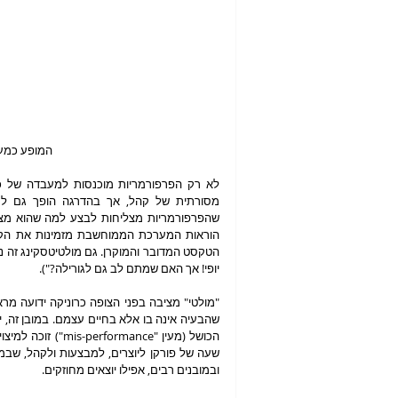
 המופע כמעבדה, הקהל כנבחן בניסוי. צילום: מור-אור גל
יופי! אך האם שמתם לב גם לגורילה?").
ובמובנים רבים, אפילו יוצאים מחוזקים.