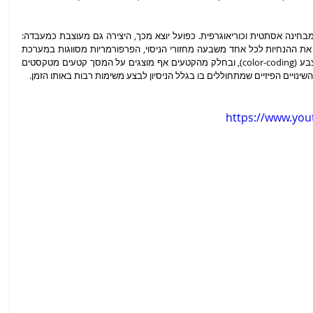
פורמט הניסוי הוא העיקרון המארגן של המופע מבחינה אסתטית וכוריאוגרפית. כפועל יוצא מכך, היצירה גם מעוצבת כמעבדה: 
היא מלווה בהקרנות ובהוראות שמע שמפרטות את ההנחיות לכל אחד משבעה מחזורי הניסוי, הפרפורמריות מסווגות במערכת 
הממוחשבת דרך שמן אך גם באמצעות קידוד-צבע (color-coding), ובחלק מהקטעים אף מוצגים על המסך קטעים מטקסטים 
שינויים הפיזיים שמתחוללים בו בגלל הניסיון לבצע משימות רבות באותו הזמן.
https://www.yo