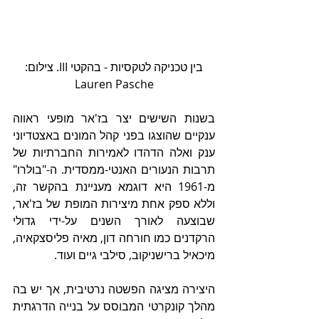
 בין טכניקה לטקסיות - בהקטי III. צילום: 
Lauren Pasche
בשנות השישים יצר בז'אר מופעי ראווה 
ענקיים שהוצגו בפני קהל המונים באצטדיוני 
ענק ואלה הדהדו לאמירות החברתיות של 
תרבות הנעורים האנטי-ממסדית. ה-"בולרו" 
מ-1961 היא דוגמא מעניינת בהקשר זה, 
וללא ספק אחת מיצירות המופת של בז'אר, 
שבוצעה לאורך השנים על-ידי גדולי 
הרקדנים כמו חורחה דון, מאיה פליסצקאיה, 
מיכאיל ברישניקוב, סילבי גיים ועוד.
היצירה מציגה הפשטה נרטיבית, אך יש בה 
מהלך קונקרטי המבוסס על בנייה הדרגתית 