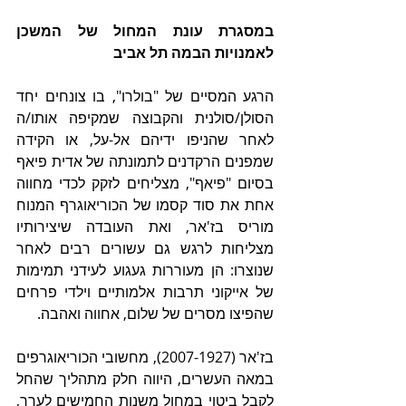
במסגרת עונת המחול של המשכן 
לאמנויות הבמה תל אביב
הרגע המסיים של "בולרו", בו צונחים יחד 
הסולן/סולנית והקבוצה שמקיפה אותו/ה 
לאחר שהניפו ידיהם אל-על, או הקידה 
שמפנים הרקדנים לתמונתה של אדית פיאף 
בסיום "פיאף", מצליחים לזקק לכדי מחווה 
אחת את סוד קסמו של הכוריאוגרף המנוח 
מוריס בז'אר, ואת העובדה שיצירותיו 
מצליחות לרגש גם עשורים רבים לאחר 
שנוצרו: הן מעוררות געגוע לעידני תמימות 
של אייקוני תרבות אלמותיים וילדי פרחים 
שהפיצו מסרים של שלום, אחווה ואהבה.
בז'אר (2007-1927), מחשובי הכוריאוגרפים 
במאה העשרים, היווה חלק מתהליך שהחל 
לקבל ביטוי במחול משנות החמישים לערך, 