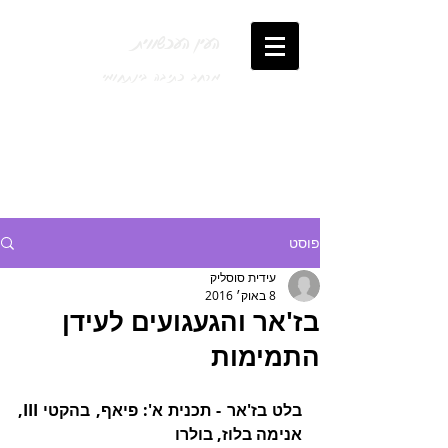
העין העכשווית
מרחב כתיבה בינתחומי
פוסט
עידית סוסליק
8 באוק׳ 2016
בז'אר והגעגועים לעידן
התמימות
בלט בז'אר - תכנית א': פיאף, בהקטי III, 
אנימה בלוז, בולרו