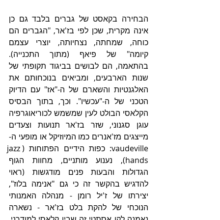
הבחירה בקאסט של גברים בלבד גם כן 
אינה מקרית, שכן לפי בז'אר, "הגברים הם 
כוחה, שמחתה, נצחיותה, יוצרי עצמם 
קיומה" של פיאף (מתוך התכנייה). 
בהתאמה, הם לבושים בביגוד תקופתי של 
שנות הארבעים, ומביאים בנוכחותם את 
האלגנטיות והשארם של ה-"אז" עם הדיוק 
הטכני של ה-"עכשיו". וכך, בתוך הבסיס 
הקלאסי הבולט לעין שמשמש לכוריאוגרפיה 
עוגן סגנוני, שזר בז'אר תנועות וצעדים 
מייצגים מז'אנרים כמו המיוזיקל או מופעי ה-
vaudeville: כפות הידיים הפתוחות (jazz 
hands), נענוע מותניים, מחוות הגוף 
הגדולות והבעות פנים מודגשות (ראוי 
להדגיש בהקשר זה כי גם "אנימה בלוז", 
יצירתו של ז'יל רומן - מנהלה האמנותי 
הנוכחי של להקת בלט בז'אר - נשארה 
נאמנה לקו אסתטי זה שבין קלאסי למודרני, 