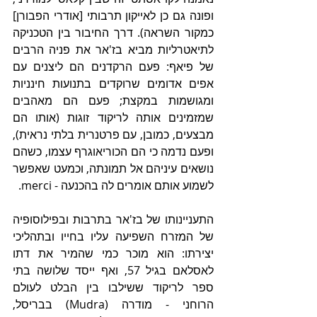
ופונה גם כן לאייקון תרבותי [אודרי הפבורן] 
כמקור השראה). דרך החיבור בין הטכניקה 
לתיאטרליות מביא בז'אר את פניה הרבים 
של פיאף: פעם הרקדנים הם ליצנים עם 
אפים אדומים שרוקדים בתנועות חינניות 
ומגושמות במקצת; פעם הם מאהבים 
שמזמינים אותה לריקוד זוגות (אותו הם 
מבצעים, כמובן, עם פרטנרית בלתי נראית), 
ופעם נדמה כי הם הכוריאוגרף עצמו, כשהם 
נושאים עיניהם אל תמונתה, וכמעט שאפשר 
לשמוע אותם אומרים לה בהכנעה - merci.  
התעניינותו של בז'אר בתרבות ובפילוסופיה 
של המזרח השפיעה עליו בחייו ובתהליכי 
יצירתו: הוא מוכר כמי שהמיר את דתו 
לאסלאם בגיל 57, ואף ייסד שלושה בתי 
ספר לריקוד ששילבו בין הבלט לעולם 
הרוחני - מודרה (Mudra) בבריסל, 