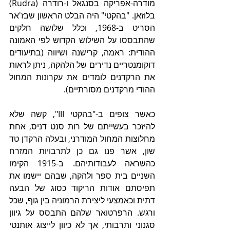
מודרה-אפריקה בסנגאל ו-רודרה (Rudra) 
בלוזאן. "בהקטי" היה הבלט הראשון שבז'אר 
הסריט ב-1968, וכלל שלושה חלקים 
שהתבססו על השילוש הקדוש לפי האמונה 
ההודית: ראמה, קרישנה ושיווה (בתיעודים 
דוקומנטריים נדירים של הלהקה, ניתן לראות 
את הרקדנים לומדים את עקרונות המחול 
ההודי מרקדנים מסורתיים).
כאשר צופים ב-"בהקטי III", קשה שלא 
להיזכר בעשייתם של רות סנט דניס, אחת 
מחלוצות המחול המודרני, ובעלה הרקדן טד 
שון, אשר פנו גם כן לתרבויות המזרח 
כהשראה לעבודותיהם. ב-1915 הקימו 
השניים בית ספר ולהקה, שבהם יישמו את 
תפיסתם אודות הריקוד כסוג של הבעה 
דתית וכאמצעי ליצירת הרמוניה בין גוף, שכל 
ורגש. הרפרטואר שלהם התבסס על גיוון 
סגנוני ותרבותי, אך לא כיוון לייצוג אותנטי 