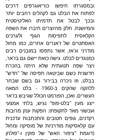
ובמסגרתו חיפשו כוריאוגרפים דרכים 
לפתוח את הבלט גם לקהלים רחבים יותר 
ובכך לבטל את תדמיתו האליטיסטית 
והמיושנת. חלק מהיוצרים חיברו את השפה 
הקלאסית לתפיסות הגוף ולערכים 
האסתטיים של ז'אנרים אחרים, כמו מחול 
מודרני וג'אז, אשר נתפסו במובנים רבים 
כמנוגדים לבלט. גישה כזאת יישם גם בז'אר, 
ויצר שפה תנועתית שלא היתה בהכרח 
חדשנית כשם שביטאה תפיסה של "חדש" 
בבלט, וזו ניכרה בבירור גם בשם שבחר 
ללהקה שהקים ב-1960 - בלט המאה 
העשרים. ואכן, הפורמט הכולל שגיבש בז'אר 
ייצג מעין "בלט-פופ" נגיש, בלתי אמצעי 
ועכשווי מאד לתקופתו: הפקות ענק מרובות 
רקדנים, גופים חטובים והתכתבות עדכנית 
עם קלאסיקות מודרניות של מוסיקה ומחול 
(דוגמת "ציפור האש" של פוקין ו-"פולחן 