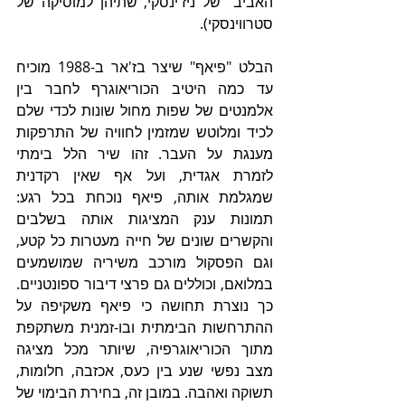
האביב" של ניז'ינסקי, שתיהן למוסיקה של 
סטרווינסקי).
הבלט "פיאף" שיצר בז'אר ב-1988 מוכיח 
עד כמה היטיב הכוריאוגרף לחבר בין 
אלמנטים של שפות מחול שונות לכדי שלם 
לכיד ומלוטש שמזמין לחוויה של התרפקות 
מענגת על העבר. זהו שיר הלל בימתי 
לזמרת אגדית, ועל אף שאין רקדנית 
שמגלמת אותה, פיאף נוכחת בכל רגע: 
תמונות ענק המציגות אותה בשלבים 
והקשרים שונים של חייה מעטרות כל קטע, 
וגם הפסקול מורכב משיריה שמושמעים 
במלואם, וכוללים גם פרצי דיבור ספונטניים. 
כך נוצרת תחושה כי פיאף משקיפה על 
ההתרחשות הבימתית ובו-זמנית משתקפת 
מתוך הכוריאוגרפיה, שיותר מכל מציגה 
מצב נפשי שנע בין כעס, אכזבה, חלומות, 
תשוקה ואהבה. במובן זה, בחירת הבימוי של 