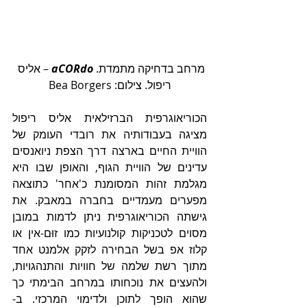
מרחב בדחיקה מתמדת. 
aCORdo 
– אליס 
ריפול. צילום: Bea Borgers
הכוריאוגרפית הברזילאית אליס ריפול 
מציגה בעבודותיה את רובדי העומק של 
הוויית החיים בארצה דרך הצפת ניואנסים 
עדינים של הוויית הגוף, והאופן שבו היא 
מגלמת זהות המסומנת כ'אחר' כתוצאה 
מפערים מעמדיים בחברה במאבק. את 
גישתה הכוריאוגרפית ניתן לדמות במובן 
מסוים לטכניקות קולנועיות כמו זוּם-אין או 
קלוז אפ בשל הבחירה לזקק אלמנט אחד 
מתוך רשת שלמה של חוויות והתנהגויות, 
ולהעצים את נוכחותו במרחב הבימתי כך 
שהוא הופך לתוכן ולדימוי המרכזי. ב-