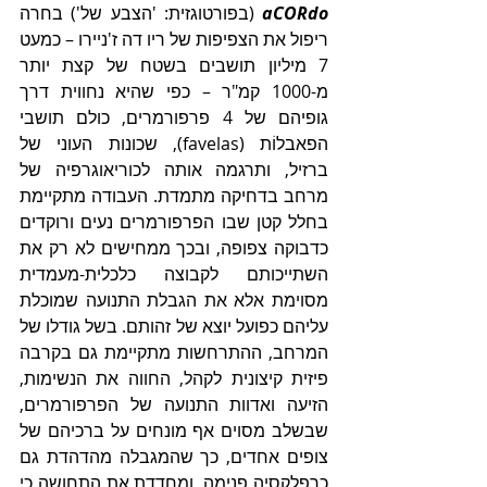
aCORdo
(בפורטוגזית: 'הצבע של') בחרה 
ריפול את הצפיפות של ריו דה ז'ניירו – כמעט 
7 מיליון תושבים בשטח של קצת יותר 
מ-1000 קמ"ר – כפי שהיא נחווית דרך 
גופיהם של 4 פרפורמרים, כולם תושבי 
הפאבלוֹת (favelas), שכונות העוני של 
ברזיל, ותרגמה אותה לכוריאוגרפיה של 
מרחב בדחיקה מתמדת. העבודה מתקיימת 
בחלל קטן שבו הפרפורמרים נעים ורוקדים 
כדבוקה צפופה, ובכך ממחישים לא רק את 
השתייכותם לקבוצה כלכלית-מעמדית 
מסוימת אלא את הגבלת התנועה שמוכלת 
עליהם כפועל יוצא של זהותם. בשל גודלו של 
המרחב, ההתרחשות מתקיימת גם בקרבה 
פיזית קיצונית לקהל, החווה את הנשימות, 
הזיעה ואדוות התנועה של הפרפורמרים, 
שבשלב מסוים אף מונחים על ברכיהם של 
צופים אחדים, כך שהמגבלה מהדהדת גם 
כרפלקסיה פנימה, ומחדדת את התחושה כי 