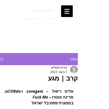
העין העכשווית
מרחב כתיבה בינתחומי
פוסט
עידית סוסליק
7 באוג׳ 2023
קרב | מגע
אליס ריפול – 
Lavagem
 ו-
aCORdo
; 
מרינה אוטרו – 
Fuck Me
במסגרת פסטיבל ישראל