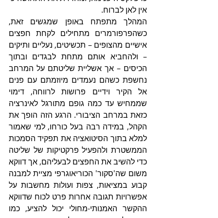
אין לאן לברוח. 
המהלך מתפתח באופן שמגשים זאת, 
כשהפרפורמרים מתחילים לקחת חפצים 
אישיים מהצופים – תכשיטים, נעליים ותיקים 
– ולהחביא אותם מתחת לבגדים ובתוך 
הכיסים – אך אשליית שליטתם על המרחב 
נחשפת כשהם נעמדים מיוזמתם עם פנים 
אל הקיר וידיים פרושות לרווחה, דימוי 
שממחיש עד כמה גופם מתורגל לאינרציה 
כזאת במרחב הציבורי. הרגע הזה הופך את 
הקהל, במידה רבה בעל כורחו, למי שאמור 
למלא בתוך הסיטואציה את תפקיד הסמכות 
הממשטרת ולהפעיל פרקטיקות של שליטה 
כדי להשיב את החפצים לבעליהם, אך דווקא 
משום שה'סקור' הכוריאוגרפי מציית למבנה 
קבוע במציאות, צפות ועולות מחשבות על 
אפשרויות תגובה אחרות פרט לכוח שדווקא 
ההקשר האמנותי-מחולי יכול להציע, כמו 