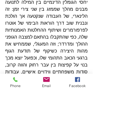
יחסי הגומלין הדינמיים בין המילה לתנועה 
מבנים מהלך שממזג בין שני צירי זמן: זה 
הלינארי, של העבודה שנקטעה אך הולכת 
ונבנית שוב דרך הוראות הבימוי של אוטרו 
לפרפורמרים ושיתוף ההחלטות האמנותיות 
שלה, כפי שהתקבלו בהתאם למצבה הגופני 
ההולך ומדרדר; וזה המעגלי, שממחיש את 
מהות היצירה כשיקוף של תודעת הגוף 
ברגעי הכאב התהומי שלו, וכפועל יוצא מכך 
בנוי על קפיצות בין עבר רחוק והווה קרוב, 
סודות משפחתיים ווידויים אישיים, עבודות 
קודמות והיצירה המתהווה, החיים והמחול. 
בתוך כך, נדמה כי אוטרו – שמגיעה לתובנה 
Phone
Email
Facebook
כי היא מתעקשת "להמשיך לעבוד על 
פרויקט שהגוף שלי לא רוצה להיות מעורב 
בו" – עוברת תהליך של קילוף זהויות 
ומתרחקת בהדרגה מאלו המוחצנות, 
המשמשות אותה כדי לייצג את עצמה 
בתחילת העבודה (זונה המכונה 'אנדריאה' 