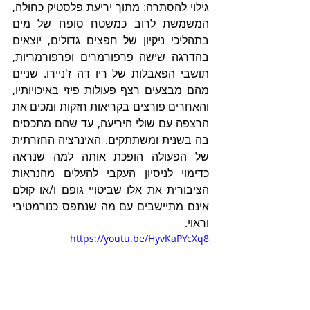
גילוי להסתרה: מתוך יריעת פלסטיק כחולה, 
המשמשת לרוב כמשטח סופח של מים 
בתהליכי ניקיון של חפצים גדולים, יוצאים 
בהדרגה שישה פרפורמרים ופרפורמריות, 
תושבי הפאבלוֹת של ריו דה ז'ניירו. שניים 
מהם מבצעים רצף פעולות פיזי באיכויותיו, 
והאחרים פורצים בקריאות חזקות ומכים את 
הרצפה עם שולי היריעה, עד שהם מתכסים 
בה בשנית ומשתתקים. האינרציה החזרתית 
של הפעולה הופכת אותה למה שנראה 
כדימוי לניסיון העקבי להעלים מהנראות 
הציבורית את אלו שביטויי גופם ו/או קולם 
אינם מתיישבים עם מה שנתפס כנורמטיבי 
וראוי. 
https://youtu.be/HyvKaPYcXq8