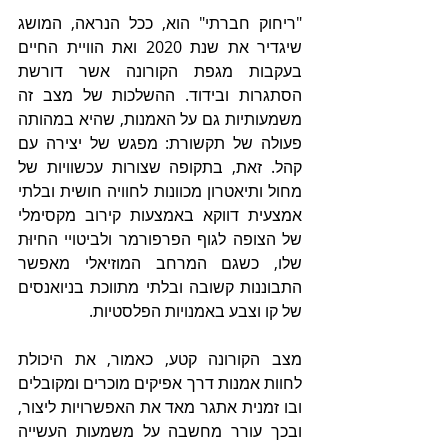
"ריחוק חברתי" הוא, ככל הנראה, המושג 
שיגדיר את שנת 2020 ואת הוויית החיים 
בעקבות מגפת הקורונה אשר דורשת 
הסתגרות ובידוד. ההשלכות של מצב זה 
משמעותיות גם על האמנות, שהיא במהותה 
פעולה של תקשורת: מפגש של יצירה עם 
קהל. זאת, בתקופה שצורות עכשוויות של 
מחול ותיאטרון מכוונות לחוויה חושית ובלתי 
אמצעית דווקא באמצעות קירוב מקסימלי 
של הצופה לגוף הפרפורמר ולביטויי החיוּת 
שלו, כשגם המרחב המוזיאלי מאפשר 
התבוננות קשובה ובלתי מתווכת בניואנסים 
של קו וצבע באמנויות הפלסטיות.  
מצב הקורונה קטע, כאמור, את היכולת 
לחוות אמנות דרך אפיקים מוכרים ומקובלים 
ובו זמנית אתגר מאד את האפשרויות ליצור, 
ובכך עורר מחשבה על משמעות העשייה 