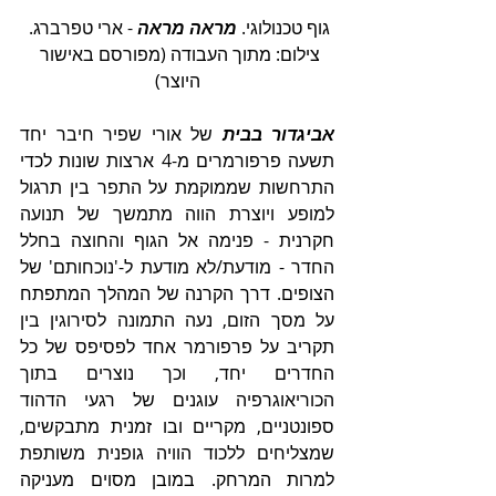
גוף טכנולוגי. 
מראה מראה
 - ארי טפרברג. 
צילום: מתוך העבודה (מפורסם באישור 
היוצר)
אביגדור בבית
 של אורי שפיר חיבר יחד 
תשעה פרפורמרים מ-4 ארצות שונות לכדי 
התרחשות שממוקמת על התפר בין תרגול 
למופע ויוצרת הווה מתמשך של תנועה 
חקרנית - פנימה אל הגוף והחוצה בחלל 
החדר - מודעת/לא מודעת ל-'נוכחותם' של 
הצופים. דרך הקרנה של המהלך המתפתח 
על מסך הזום, נעה התמונה לסירוגין בין 
תקריב על פרפורמר אחד לפסיפס של כל 
החדרים יחד, וכך נוצרים בתוך 
הכוריאוגרפיה עוגנים של רגעי הדהוד 
ספונטניים, מקריים ובו זמנית מתבקשים, 
שמצליחים ללכוד הוויה גופנית משותפת 
למרות המרחק. במובן מסוים מעניקה 