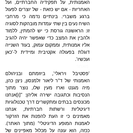
האמנותית, על תפקידיה החברתיים, ועל 
האחריות - אם יש כזאת - של יוצרים לפעול 
ברגע משברי. בינתיים נדמה כי מרחבי 
השיח נעים בין שתי עמדות מובהקות לסוגיה 
זו: הראשונה גורסת כי יש להמתין, ללמוד 
ולהבין את המצב כדי שאפשר יהיה להגיב 
אליו אמנותית, וממקום עמוק, בעוד השנייה 
דוגלת בפעולה אקטיבית ומיידית ל-'כאן 
ועכשיו'. 
מאחר 
'פסטיבל ויראלי', ביוזמתם ובניהולם 
האמנותי של ד"ר ליאור זלמנסון, ניצן כהן, 
מיה מגנט וארז מעין שלו, נוצר מתוך 
הנסיבות וכתגובה ישירה אליהן: "[ו]אנחנו 
מכונסים בבתים ומתקשרים דרך טכנולוגיות 
דיגיטליות ורשתות חברתיות, אנחנו 
מאמינים כי זו העת להפנות את הזרקור 
לאמנות המופע הדיגיטלי" (מתוך האתר). 
ככזה, הוא עונה על מכלול מאפיינים של 