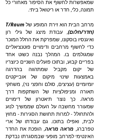
שמאפשרות לחשוף את הסיפור מאחורי כל 
תמונה, כלי, חדר או ריטואל ביתי. 
מרחב הבית הוא זירת המופע של 
T/Raum 
(חדר/חלום)
, עבודת מיצג של גילי רון 
ואיגנסיו בוסקונו, שמפרקת את החלל המוכר 
כדי לחשוף מרחבים ודימויים פוטנציאליים 
שמגולמים בו. המהלך נבנה כשוט אחד 
בפריים קבוע, ובתוכו פועלים השניים כיוצריו 
של יקום מקביל שמתהווה בהדרגה 
באמצעות שינוי מיקום של אובייקטים 
יומיומיים (עציצים, סולם וחפצי נוי), משחקי 
תאורה ומניפולציות של השתקפות דרך 
מראה. כך נוצר תיאטרון של דימויים 
שמעורר מחשבה על העולם שממשיך לנוע 
ולהתחולל - למרות תחושת הסגירות - מחוץ 
לבית, ואפילו בתוכו. גם עבודתו של ארי 
טפרברג, 
מראה מראה
, הופכת את החדר 
האינטימי למרחב מופעי שבמסגרתו נבדקת 