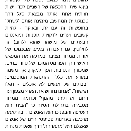
בין-אישית: ההכלאה של השניים לכדי ישות 
חזותית אחת, אותה מבצעת סגל דרך 
טכנולוגיית המחשב, מזמינה אותם 'לשחק' 
בחופשיות זה עם זה, ובעיקר - להיות 
קשובים וערים לדקויות גופניות וניואנסים 
הבעתיים של מישהו שהוא (לרוב) זר 
לחלוטין. גם העבודה 
בתים מבפנוכו
 של 
אורית ממרוד מציבה במרכזה את המפגש 
האישי דרך הפורמט המוכר של סיורי בתים, 
שמכורך הנסיבות הפך למקוון, אך משמר 
במודע את כללי ההתנהגות המוסכמים: 
"בבתים של אנשים לא אוכלים - תגלו 
רגישות", "אנחנו נחרוש את הארץ מצפון ועד 
דרום, אז תיהנו מהנוף" וכדומה. ממרוד 
מסבירה בתחילת הסיור כי "הבית הוא 
העטיפה והבפנוכו הוא האנשים", ובהתאמה 
מרכיבה בעדינות פסיפסי חיים של אנשים 
שאצלם היא 'מתארחת' דרך שאלות מנחות 