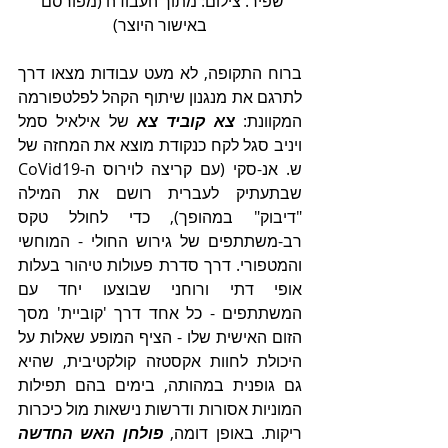
שפיר. צילום: מתוך העבודה (מפורסם 
באישור היוצר)
ברוח התקופה, לא מעט עבודות מצאו דרך 
לתרגם את מנגנון שיתוף הקהל לפלטפורמה 
המקוונת: 
צא קוביד צא
 של אילאיל סמל 
ויניב סגל לקח כנקודת מוצא את המחזה של 
ש. אנ-סקי (עם קריצה לוירוס ה-CoVid19 
שבתעתיק לעברית רושם את המילה 
"דיבוק" במהופך), כדי לחולל טקס 
רב-משתתפים של גירוש החולי - המוחשי 
והמטפורי. דרך סדרת פעולות טיהור בעלות 
אופי דתי ורוחני שבוצעו יחד עם 
המשתתפים - כל אחד דרך 'קוביית' מסך 
הזום האישית שלו - הציף המופע שאלות על 
היכולת לחוות אקסטזה קולקטיבית, שהיא 
גם גופנית במהותה, בימים בהם תפילות 
המוניות אסורות ודרשות נישאות מול כיכרות 
ריקות. באופן דומה, 
פולחן האש החדשה