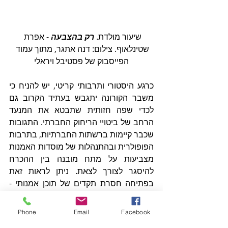
שיעור מולדת. 
רק בהצבעה
 - אפרת 
שטינלאוף. צילום: דנה אתגר, מתוך עמוד 
הפייסבוק של פסטיבל ויראלי
כרגע היסטורי ותרבותי קריטי, יש להניח כי 
משבר הקורונה יתגבש בעתיד הקרוב גם 
לכדי שפה חזותית שתבטא את המנעד 
הרחב של ביטויי הריחוק החברתי. התגובות 
שכבר קיימות ברשתות החברתיות, בתרבות 
הפופולרית ובהתנהלות של מוסדות האמנות 
מצביעות על מתח מובנה בין ההכרח 
להיסגר לצורך לצאת. ניתן לראות זאת 
בפתיחה חסרת תקדים של תוכן אמנותי - 
סיורים וירטואליים במוזיאונים או הנגשה 
מקוונת של מופעי מחול ותיאטרון שלמים - 
Phone
Email
Facebook
שקשה שלא לזהות בה רצון אמיתי של 