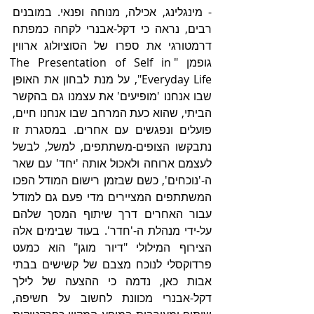
- מינגלינג, אכילה, מנוחה ופנאי. במובנים 
רבים, נראה כי דקל-אבנרי לקחה כמפתח 
דרמטורגי את ספרו של הסוציולוג ארווין 
גופמן "The Presentation of Self in 
Everyday Life", על מנת לבחון את האופן 
שבו אנחנו 'מופיעים' את עצמנו גם בהקשר 
הביתי, שהוא כעת המרחב שבו אנחנו חיים, 
פועלים ונפגשים עם אחרים. במסגרת זו 
נתבקשו הצופים-משתתפים, למשל, לבשל 
לעצמם ארוחה ולאכול אותה 'יחד' עם שאר 
ה-'נוכחים', כשם שבזמן רישום המודל הפכו 
המשתתפים המציירים מדי פעם גם למודל 
עבור האחרים דרך שיתוף המסך שלהם 
על-ידי מנהלת ה-'חדר'. בעוד שבימים אלה 
הצירוף המילולי "דיור מוגן" הוא כמעט 
פרדוקסלי לנוכח מצבם של קשישים בבתי 
אבות כאן, נדמה כי ההצעה של לילך 
דקל-אבנרי מכוונת לחשוב על חשיפה, 