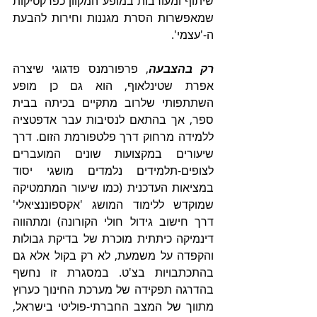
שיתוף ומעורבות במופע המקוון כפרקטיקות 
שמאפשרות הסרת מגננות וחירות להבעת 
ה-'עצמי'. 
רק בהצבעה
, פרפורמנס פדגוגי שיצרה 
אפרת שטינלאוף, הוא גם כן מופע 
השתתפותי שלרוב מתקיים בכיתה בבית 
ספר, אך בהתאם לנסיבות עבר אדפטציה 
ללמידה מרחוק דרך פלטפורמת הזום. דרך 
שיעורים במקצועות שונים המועברים 
לצופים-תלמידים נלמדים מושגי יסוד 
במציאות העדכנית (כמו שיעור המתמטיקה 
שמוקדש ללימוד המושג 'אקספוננציאלי' 
דרך חישוב גידול חולי הקורונה) ומתהווה 
דינמיקה כיתתית מוכרת של בדיקת גבולות 
והקפדה על משמעת, לא רק בקול אלא גם 
בהתכתבויות בצ'ט. במסגרת זו נחשף 
בהדרגה תפקידה של מערכת החינוך כערוץ 
מתווך של המצב החברתי-פוליטי בישראל, 