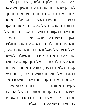
מילוי שקיות ניילון בהליום, ושחרורן לאוויר 
לא רק שמהדהד את תנועת המעוף אלא גם 
מחדד את תחושת המרחב ועומק המרתף. 
בסיפורים נוספים מגשים הטיפול בטקסט 
ובחומר ניואנסים של טקסיות ומסורת: אקט 
הטבילה במקווה מבוצע כתיאטרון בובות של 
הגוף, כשענבל יומטוביאן - בתפקיד 
המספרת והבלנית - מפשילה את החולצה 
מעל זרועו של פוגל ומסירה ממנו את השעון, 
ואז מוליכה את כף ידו - המשולה לאישה 
המבקשת להיטהר - אל תוך קופסא כחולה 
קטנה מלאה במים, וטובלת אותה בעדינות 
בתוכה. אל מול הריטואל המוכר, יומטוביאן 
משתפת את טקס הטבילה האלטרנטיבי 
שקיימה אחותה בים, ודיבורה נקטע על-ידי 
נשימתם העמוקה והמסונכרנת של ארבעת 
הפרפורמרים אשר נחווית כהזדהות גופנית 
עם האחות שצוללת בין הגלים. 