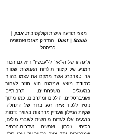
מפצי תודעה אישית וקולקטיבית. 
אבק
 | 
Staub
|
Dust
 - הנדריק מאנס ואנטוניה 
כריסטל
זליגה זו של ה-"אז" ל-"עכשיו" היא גם הכוח 
המניע של קיצור תולדות האנושות שטווה 
ארי טפרברג אשר ממקם את עצמו בהווה 
כנקודת מוצא שממנה הוא חוזר לאחור 
במעגלים משפחתיים, תרבותיים 
ואוניברסליים, הולכים ומתרבים, כמו מתוך 
ניסיון ללכוד איזה רגע ברור של התחלה. 
שקיות הניילון שעדיין מרחפות באוויר נדמות 
ברגעים אלו לעדות מוחשית לשברי מילים, 
רסיסי זיכרון ואנשים נעדרים-נוכחים 
שמרכיבים יחד איזה נרטיב-על שבו כולנו 