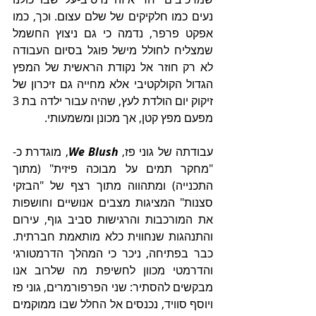
נעים כמו חלקיקים של שלם עצום. וכך, כמו 
אפקט פרפר, נדמה כי גם ניצוץ החשמל 
שמצליח לחולל מישל פוגל בסיום העבודה 
לא רק חוזר אל נקודת הראשית של המפץ 
הגדול הקולקטיבי אלא מחייה גם זיכרון של 
זיקוק יום הולדת לעץ, שהיה עבור ילדה בת 3 
מפעם מפץ קטן, אך מכונן ומשמעותי.
עבודתה של גוני פז, 
We Blush
, מוגדרת כ-
"מחקר תמים על מבוכה פיזית" (מתוך 
התכנייה) ומתהווה מתוך רצף של "הבזקי 
סצנות" המציגות מצבים אנושיים וחושפות 
את המורכבות והרגישות סביב גוף, עירום 
והתנהגות שנחווית כלא מותאמת חברתית. 
כבר בפתיחה, ניכר כי המהלך הדרמטורגי 
והדרמטי מכוון לחשיפת מה שלרוב אנו 
מבקשים להסתיר: שני הפרפורמרים, גוני פז 
ויוסף סוויד, נכנסים אל החלל שבו ממוקמים 