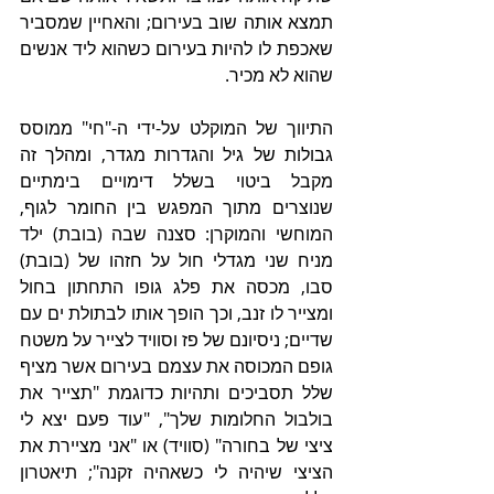
תמצא אותה שוב בעירום; והאחיין שמסביר 
שאכפת לו להיות בעירום כשהוא ליד אנשים 
שהוא לא מכיר.
התיווך של המוקלט על-ידי ה-"חי" ממוסס 
גבולות של גיל והגדרות מגדר, ומהלך זה 
מקבל ביטוי בשלל דימויים בימתיים 
שנוצרים מתוך המפגש בין החומר לגוף, 
המוחשי והמוקרן: סצנה שבה (בובת) ילד 
מניח שני מגדלי חול על חזהו של (בובת) 
סבו, מכסה את פלג גופו התחתון בחול 
ומצייר לו זנב, וכך הופך אותו לבתולת ים עם 
שדיים; ניסיונם של פז וסוויד לצייר על משטח 
גופם המכוסה את עצמם בעירום אשר מציף 
שלל תסביכים ותהיות כדוגמת "תצייר את 
בולבול החלומות שלך", "עוד פעם יצא לי 
ציצי של בחורה" (סוויד) או "אני מציירת את 
הציצי שיהיה לי כשאהיה זקנה"; תיאטרון 