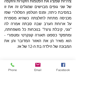
צלליות שמציג את הפטמות הזקורות והזקפה 
של שני גופים מבוישים שמגלים זה את זו 
במסיבת כיתה; ופנס הטלפון הסלולרי שפז 
מכניסה מתחת לחולצתה כשהיא מספרת 
על ארוחת הערב שבה סבתה אמרה לה 
"גוני, קיבלת ציצי!" בנוכחות כל משפחתה, 
ומתפקד כספוט תאורה קונקרטי ומטפורי - 
הוא מאיר הן את האזור המדובר והן את 
המבוכה של הילדה בת ה-12 של אז. 
Phone
Email
Facebook
בובות במערומיהן. 
We Blush
 - גוני פז. 
צילום: דוד קפלן