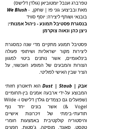
טפרברג וענבל יומטוביאן (גולדן דלישס) 
- מאת ובביצוע: גוני פז | שחקן, 
We Blush 
בובנאי ושותף ליצירה: יוסף סוויד
בנסגרת פסטיבל תמונע - ניהול אמנותי: 
ניצן כהן ונאוה צוקרמן
פסטיבל תמונע מתקיים מדי שנה כמסגרת 
ליצירות מקור ישראליות ושיתופי פעולה 
בינלאומיים, אשר נותנים ביטוי למגוון 
הצורות והמבעים של המופע העכשווי, על 
הציר שבין האישי לפוליטי. 
אבק
 | 
Staub
|
Dust
 הוא תיאטרון חזותי 
המבוצע על-ידי ארבעה אמנים בין-תחומיים 
(שפועלים גם כצמדים גולדן דלישס ו-Wilde 
& Vogel) אשר בונים יחד נוף 
תודעתי-בימתי של זיכרונות אישיים 
והיסטוריה קולקטיבית באמצעות חומרי 
טקסט, סאונד, מוסיקה, ג'סטות, חפצים 