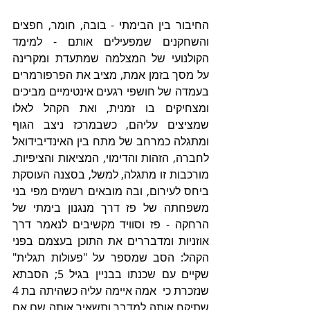
החיבור בין הבימתי - בובה, חומר, חפצים 
והשחקנים שמפעילים אותם - למימד 
הקולנועי של המצלמה שמתעדת ומקרינה 
על מסך בזמן אמת, מציב את הפרפורמרים 
בעמדה של חושפי רגעים אינטימיים מביכים 
ומצחיקים בו זמנית, ואת הקהל לאלו 
שמציצים עליהם, כשבמרכז ניצב הגוף 
ומתגלה כמרחב של מתח בין האינדיבידואל 
לחברה, הזהות והדימוי, המציאות והציפיות. 
מורכבות זו מתגלה, למשל, בסצנה העוסקת 
ביחס לעירום, ובה מובאים רשמים מפי בני 
משפחתה של פז דרך מנגנון בימתי של 
הרחקה - פז וסוויד מקשיבים לנאמר דרך 
אוזניות ומדבררים את התוכן בעצמם בפני 
הקהל: הסב שמספר על "פעולות תגלית" 
שקיים עם שכנתו בבניין בגיל 5; הסבתא 
שנזכרת כי  אמה איימה עליה כשהיתה בת 4 
שתיקח אותה למדבר ותשאיר אותה שם אם 