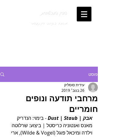
העין העכשווית
מרחב כתיבה בינתחומי
פוסט
עידית סוסליק
26 בנוב׳ 2019
מרחבי תודעה ונופים
חומריים
אבק
 | 
Staub
|
Dust
 - בימוי: הנדריק 
מאנס ואנטוניה כריסטל | ביצוע: שרלוטה 
וילדה ומיכאל פוגל (Wilde & Vogel), ארי 