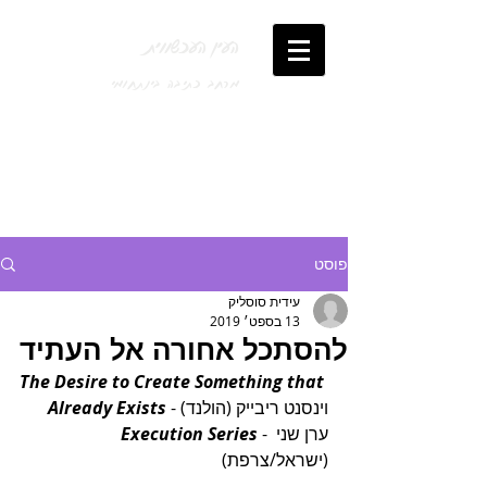
העין העכשווית
מרחב כתיבה בינתחומי
פוסט
עידית סוסליק
13 בספט׳ 2019
להסתכל אחורה אל העתיד
The Desire to Create Something that 
 - וינסנט ריבייק (הולנד)
Already Exists
 - ערן שני 
Execution Series
(ישראל/צרפת)