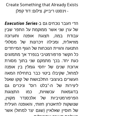
Create Something that Already Exists 
- וינסנט ריבייק. צילום: דוד קפלן 
הדי העבר נוכחים גם ב-
Execution Series
של ערן שני אשר ממוקמת על התפר שבין 
עבודת במה, תצוגת אופנה ותערוכה 
מוזיאלית, ומכילה זיכרונות של מסלולי 
התנועה והוויית הנוכחות של הגוף המייחדים 
כל הקשר פרפורמטיבי בנפרד אך מתמזגים 
כעת יחד. בכך מתמקם שני בתוך מסורת 
ארוכת שנים של יחסי גומלין בין אופנה 
למחול, שקיבלו ביטוי כבר בתחילת המאה 
העשרים בעיצובי התלבושות של קוקו שאנל 
ליצירות של ה-"בלט רוס" וניכרים גם 
בדוגמאות עכשוויות, כמו התצוגות 
הפרפורמטיביות של אלכסנדר מקווין, 
שנושקות לתיאטרון חזותי, והאופנה העילית 
של חוסיין שאלאיין (שגם יצר למחול) אשר 