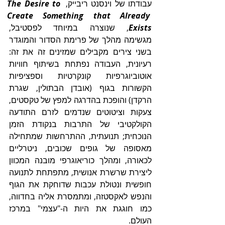
עבודתו של וינסנט ריבייק, 
The Desire to 
Create Something that Already 
Exists
, שנוצרה במיוחד לפסטיבל, 
מגשימה מהלך של פרימת הסדור והמוגדר 
בשני צירים מקבילים שמזינים זה את זה: 
רעיונית, העבודה נפתחת בשיתוף חוויות 
אוטוביוגרפיות קונקרטיות וספציפיות 
הקשורות בגוף (אובדן הבתולין, שגרת 
הרקדן) והופכת בהדרגה למפץ של טקסטים, 
צעקות וציטוטים שנדמים לזרם התודעה 
הקולקטיבי של התרבות בנקודת הזמן 
הנוכחית; תנועתית, ההתרחשות שמתחילה 
מאסופה של גופים שכובים, ניטרליים 
לכאורה, ומהלך כוריאוגרפי מובנה המכוון 
ליצירת שרשרת אנושית, מתפתחת לתנועה 
חופשית ונטולת עכבות שדוחקת את הגוף 
והנפש לאקסטזה, ומתמסרת אליה בחדווה, 
כמו חוגגת את היות ה-"עצמי" במרכז 
העולם. 