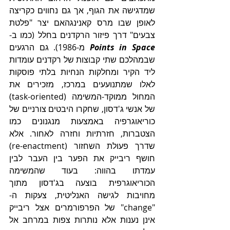
שמדגישה את הגוף, אך גם נחווים כקריצה 
לאופן שבו מרס קאנינגהאם יצר "פלטת 
צבעים" דרך פיזור הרקדנים בחלל (כמו ב-
Points in Space
 מ-1986). גם הרגעים 
שבמהלכם שתי קבוצות של רקדנים עומדות 
ליד הקיר ומחלקות הנחיות בלתי פוסקות 
לאלו שמתנועעים במרכז, מזכירים את 
המחול ממוקד-המשימה (task-oriented) 
של אנשי ג'דסון, שחקרו היבטים צורניים של 
כוריאוגרפיה באמצעות מנגנונים כמו 
הצטברות, חזרתיות וחזרה לאחור. אלא 
שדרך פעולת השחזור (re-enactment) 
חושף ריבייק את הפער בין העבר לבין 
עמדתו בהווה: בעוד שהמשימה 
הכוריאוגרפית בוצעה בג'דסון מתוך 
מחויבות לגישה האנליטית, צעקות ה-
"change" של הפרפורמרים אצל ריבייק 
אינן נענות אלא נותרות צפות במרחב אל 