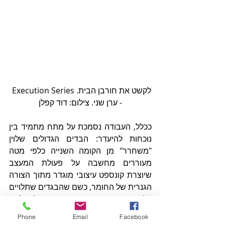
לקשט את חורבן הבית. Execution Series 
- ערן שני. צילום: דוד קפלן
ככלל, העבודה נסמכת על מתח מתמיד בין 
נוכחות להיעדר: הבדים הגדולים שלוין 
"משחרר" מן הקומה השנייה כלפי מטה 
מעוררים מחשבה על פעולת המעצב 
שיוצרת קונספט עיצובי מוגדר מתוך הצורה 
הגנרית של החומר, כשם שהבגדים שתלויים 
על הקיר מסבים את תשומת הלב לגוף 
שאמור "למלא" אותם, רעיון שמקבל 
Phone
Email
Facebook
הגשמה בימתית ברגע שבו תמר שלף 