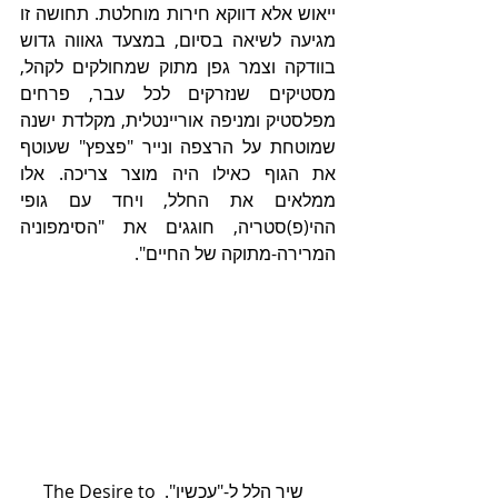
ייאוש אלא דווקא חירות מוחלטת. תחושה זו 
מגיעה לשיאה בסיום, במצעד גאווה גדוש 
בוודקה וצמר גפן מתוק שמחולקים לקהל, 
מסטיקים שנזרקים לכל עבר, פרחים 
מפלסטיק ומניפה אוריינטלית, מקלדת ישנה 
שמוטחת על הרצפה ונייר "פצפץ" שעוטף 
את הגוף כאילו היה מוצר צריכה. אלו 
ממלאים את החלל, ויחד עם גופי 
ההי(פ)סטריה, חוגגים את "הסימפוניה 
המרירה-מתוקה של החיים".    
  שיר הלל ל-"עכשיו". The Desire to 