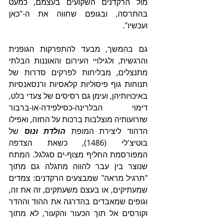
מול הרקדנים השקועים בעצמם, כמעט 
בהתרסה, ובגופם שחווה את ה-"כאן 
ועכשיו". 
גם בהמשך, מבעד להתפרקות הגופנית 
והרגשית, ולגילויי העירום והאוננות הבלתי 
מתנצלים, מבליחות לפרקים סדרות של 
תנוחות גוף פיסוליות קלאסיות ורנסאנסיות 
באיכויותיהן, ועימן גם רסיסים של צעדי בלט, 
דימוי הבלרינה-כסילפידה-או-ברבור 
שזרועותיה מוצלבות ברכות על החזה, ואפילו 
הדהוד ליצירת המופת 
הולדת ונוס
 של 
בוטיצ'לי (1486), כשאת הצדפה 
המפורסמת החליף מצוף-ים סגלגל. המתח 
שנוצר בין עבר להווה מתגלה גם מתוך 
"תרגיל מראה" שמבצעים הרקדנים: צמדים 
שמעתיקים, או בעצם משעתקים, זה את זה, 
וגופים שמאבדים בהדרגה את ההוד וההדר 
וקורסים אל תוך הכעור והקעור, לא מתוך 