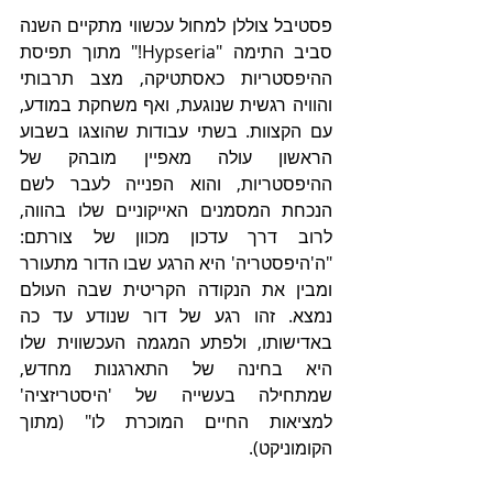
פסטיבל צוללן למחול עכשווי מתקיים השנה 
סביב התימה "Hypseria!" מתוך תפיסת 
ההיפסטריות כאסתטיקה, מצב תרבותי 
והוויה רגשית שנוגעת, ואף משחקת במודע, 
עם הקצוות. בשתי עבודות שהוצגו בשבוע 
הראשון עולה מאפיין מובהק של 
ההיפסטריות, והוא הפנייה לעבר לשם 
הנכחת המסמנים האייקוניים שלו בהווה, 
לרוב דרך עדכון מכוון של צורתם: 
"ה'היפסטריה' היא הרגע שבו הדור מתעורר 
ומבין את הנקודה הקריטית שבה העולם 
נמצא. זהו רגע של דור שנודע עד כה 
באדישותו, ולפתע המגמה העכשווית שלו 
היא בחינה של התארגנות מחדש, 
שמתחילה בעשייה של 'היסטריזציה' 
למציאות החיים המוכרת לו" (מתוך 
הקומוניקט).