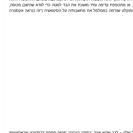
השמלה כך שתסתיר את החזה שמציץ מתוכה, או מתכופפת קדימה ומיד מושכת את הבד למטה כדי לוודא שהישבן מכוסה, 
כשבהמשך מבליח לתוך הרצף הזה גם קולה המוקלט שנדמה כממלמל את מחשבותיה על הסיטואציה ("זה כנראה אקסטרה 
המודעות של סילביה גריבאודי – וגם של הקהל שלה – לכך שהיא אינה 'במידה הנכונה' מהווה מפתח דרמטורגי שבאמצעותו 