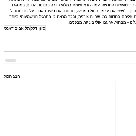
הפשוטה והגופניות הטבעית – בכל צורה ומידה – כווירטואוזיות החדשה. עמדה זו מוגשמת במלוא הדרה בסצנות הסיום, במסגרתן 
מציגה קלאודיה מרסיקנו לקהל את התרגיל האחרון – "שימו את עצמכם מול המראה, תבחרו  את השיר האהוב עליכם ותתחילו 
לרקוד" – ואחריו שופכת מים על הבמה וגולשת עליהם בחדווה כמו שחייה צורנית, ובכך מראה כי התרגיל המשמעותי ביותר 
ו – מבחוץ, אך גם ואולי בעיקר, מבפנים.  
סוזן דלל
תל אביב דאנס
הצג הכול