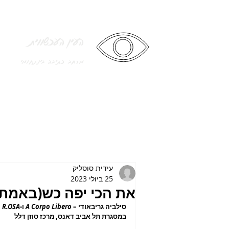
העין העכשווית
מרחב כתיבה בינתחומי
עידית סוסליק
25 ביולי 2023
את הכי יפה כש(באמת)
סילביה גריבאודי – 
A Corpo Libero
 ו-
R.OSA 
במסגרת תל אביב דאנס, מרכז סוזן דלל