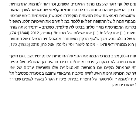
ציר הזמן של אמנות המחול חושף מודלים משתנים של גוף רוקד שעוצבו מתוך הז'אנרים השונים, וכהדהוד לנורמות התרבותיות 
והאסתטיות הרווחות או לחלופין – כקריאת תגר נגדן. הראשון שבהם התהווה בבלט הרומנטי והקלאסי שהתגבשו לאורך המאה 
ה-19, והפכו את הגוף למופע של שלמות צורנית שהוגשמה באמצעות שפה תנועתית מוקפדת ומלוטשת, ומיומנויות ביצוע שביטוין 
המובהק היה היכולת להתגבר על כוח המשיכה. מבקרי המחול של התקופה הפליאו ללכוד במילותיהם את האיכויות הללו: תאופיל 
בלרינה המפורסמת מארי טליוני בבלט 
לה סילפיד
, כשכתב – "תמיד אותה גזרה 
דקיקה ואלגנטית, אותן פנים עדינות, רוחניות וצנועות [...] איזו קלילות! [...] איזו אצילות של מחוות!" (גוטייה, 2012 [1844]: 74); 
ואנדרה לוינסון הסביר, כי מהות הניצחון על הטבע של הבלט נובע מכך ש"גוף הרקדן משתחרר ממגבלותיה הרגילות של התנועה 
האנושית", והוסיף – "האם בכוונתי לומר שהרקדן הוא מכונה? ודאי ודאי! – מכונה לייצור יופי" (לוינסון אצל כהן, 2010 [1925): 170, 
המחול העכשווי שהחל להתבסס מאמצע/סוף שנות ה-80, מציב במרכז הבמה את הגוף על החומריות הקונקרטית שבו, וגם חושף 
את האנושיות שלו שהיא תמיד מלאת סתירות ומורכבויות. לא במקרה, פרפורמריות/ים רבים חורגים מן המודלים של גופים 
'רקדניים' ובכך לוקחים חלק בדיאלוג הביקורתי שהמחול מקיים עם המורשת האונטולוגית שלו והשרישה ערכים של יופי 
ווירטואוזיות כ'יש' המתחייב של אמנות זו. עבודותיה של הכוריאוגרפית האיטלקייה סילביה גריבאודי שהוצגו במסגרת פסטיבל תל 
אביב דאנס של מרכז סוזן דלל, הן דוגמא מובהקת למגמה זו ולעיסוקה של היוצרת בפירוק ציפיות הקהל באשר לגופים שבדרך 
שמודרים מהן. 