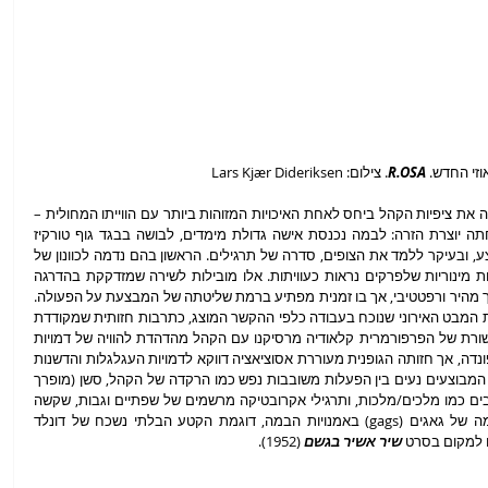
וזי החדש. 
R.OSA
. צילום: Lars Kjær Dideriksen
, שגריבאודי יצרה ב-2017, מציבה את ציפיות הקהל ביחס לאחת האיכויות המזוהות ביותר עם הווייתו המחולית – 
וירטואוזיות תנועתית ו/או טכנית – וכבר בפתיחתה יוצרת הזרה: לבמה נכנסת אישה גדולת מימדים, לבושה בבגד גוף טורקיז 
מבריק, ומתמקמת בעמדה של מי שהולכת לבצע, ובעיקר ללמד את הצופים, סדרה של תרגילים. הראשון בהם נדמה לכוונון של 
הגוף, כפי שעושים לכלי נגינה, באמצעות תנועות מינוריות שלפרקים נראות כעוויתות. אלו מובילות לשירה שמזדקקת בהדרגה 
לביצוע יפה ומהוקצע, ובהמשך משתבשת להילוך מהיר ורפטטיבי, אך בו זמנית מפתיע ברמת שליטתה של המבצעת על הפעולה. 
המתח בין הצורה השלמה לפירוק שלה חושף את המבט האירוני שנוכח בעבודה כלפי ההקשר המוצג, כתרבות חזותית שמקודדת 
בסקאלה המגדירה מהו המוערך והנערץ: התקשורת של הפרפורמרית קלאודיה מרסיקנו עם הקהל מהדהדת להוויה של דמויות 
אייקוניות, כמו מלכת האירובי האמריקאית ג'יין פונדה, אך חזותה הגופנית מעוררת אסוציאציה דווקא לדמויות העגלגלות והדשנות 
של הצייר הקולומביאני פרננדו בוטרו. התרגילים המבוצעים נעים בין הפעלות משובבות נפש כמו הרקדה של הקהל, סשן (מופרך 
למדי) בדמיון מודרך שמנחה כיצד להרגיש חשובים כמו מלכים/מלכות, ותרגילי אקרובטיקה מרשמים של שפתיים וגבות, שקשה 
שלא לחשוב עליהם גם בהקשר למסורת שלמה של גאגים (gags) באמנויות הבמה, דוגמת הקטע הבלתי נשכח של דונלד 
ם למקום בסרט
 שיר אשיר בגשם
 (1952). 