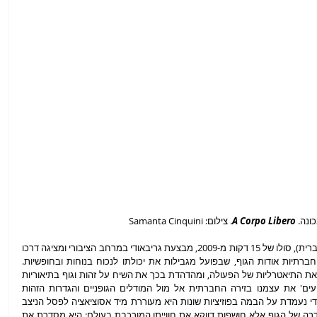
ונה. 
A Corpo Libero
. צילום: Samanta Cinquini
 ("גוף חופשי", בתרגום לעברית), סולו של 15 דקות מ-2009, מבצעת גריבאודי במרחב הציבורי ומציגה דרכו 
מהלך של השתחררות הדרגתית מהתפיסות החברתיות אודות הגוף, שבפועל מגבילות את יכולתו לנכוח בנוחות ובחופשיות. 
בחירתה להתמקם על במת עץ קטנה מדגישה את התיאטרליות של הפעולה, ומהדהדת בכך את השיח על זהות וגוף בתיאוריות 
פמיניסטיות וקוויריות, לפיהן אנחנו תמיד 'מופיעים' את עצמנו בזירה החברתית אל מול המודלים הגופניים והגדרות הזהות 
שמסווגים כנורמטיביים. יתרה מזאת, כשגריבאודי נעמדת על הבמה בפוזיציות שונות היא מעוררת מיד אסוציאציה לפסל הניצב 
במוזיאון, אך מחוותיה המשתנות אינן יוצרות האדרה של הגוף אלא חושפות דווקא את חווייתו המורכבת בעולם: היא מסדרת את 