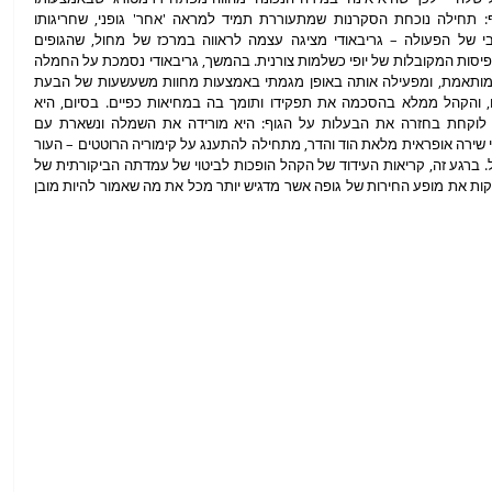
מתמרנת היוצרת-מבצעת את המבט על הגוף: תחילה נוכחת הסקרנות שמתעוררת תמיד למראה 'אחר' גופני, שחריגותו 
מועצמת עוד יותר בגלל ההקשר הפרפורמטיבי של הפעולה – גריבאודי מציגה עצמה לראווה במרכז של מחול, שהגופים 
המאכלסים אותו בשגרה הם אלו שעונים על התפיסות המקובלות של יופי כשלמות צורנית. בהמשך, גריבאודי נסמכת על החמלה 
האנושית שמתעוררת למראה הסיטואציה הלא מותאמת, ומפעילה אותה באופן מגמתי באמצעות מחוות משעשעות של הבעת 
תחינה ומבוכה מהפער בין גופה לציפיות ממנו, והקהל ממלא בהסכמה את תפקידו ותומך בה במחיאות כפיים. בסיום, היא 
מתחילה לרקוד עם המוסיקה ובמובנים רבים לוקחת בחזרה את הבעלות על הגוף: היא מורידה את השמלה ונשארת עם 
תחתונים וחזייה בצבע ירוק בוהק, ועל רקע צלילי שירה אופראית מלאת הוד והדר, מתחילה להתענג על קימוריה הרוטטים – העור 
העודף בבטן, ה'מדלדלים' בזרועות והחזה הנפול. ברגע זה, קריאות העידוד של הקהל הופכות לביטוי של עמדתה הביקורתית של 
גריבאודי כלפי הירושות שאנו נושאים עמנו, ומחזקות את מופע החירות של גופה אשר מדגיש יותר מכל את מה שאמור להיות מובן 