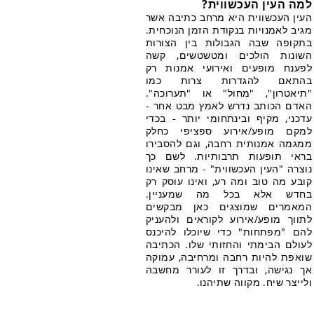
למה העין העכשווית?
העין העכשווית היא מרחב כתיבה אשר
מגיב לאמנויות בנקודת הזמן הנוכחית.
בתקופה שבה הגבולות בין הצורות
השונות הולכים ומטשטשים, קשה
לפענח מופעים ואירועי אמנות רק
בהתאם להגדרות צרות כמו
"תיאטרון", "מחול" או "תערוכה".
האדם הכותב נדרש לאמץ מבט אחר -
עדכני, מקיף ובינתחומי יותר - בכדי
למקם מופע/אירוע ספציפי כחלק
ממגמה אמנותית רחבה, וגם להסבירו
בראי תופעות תרבותיות. לשם כך
נוצרה "העין העכשווית" - מרחב שאינו
קובע מה טוב ומה רע, ואינו עוסק רק
בחדש אלא בכל מה שמעניין.
המאמרים שמוצגים כאן מבקשים
לתווך מופע/אירוע לקוראים ולהעניק
להם "מפתחות" כדי שיוכלו להיכנס
לעולם הבימתי והחזותי שלו. הכתיבה
שואפת להיות רחבה ומרחיבה, עמוקה
אך נגישה, ובדרך זו לעורר מחשבה
ולייצר שיח. מקווה שתיהנו.