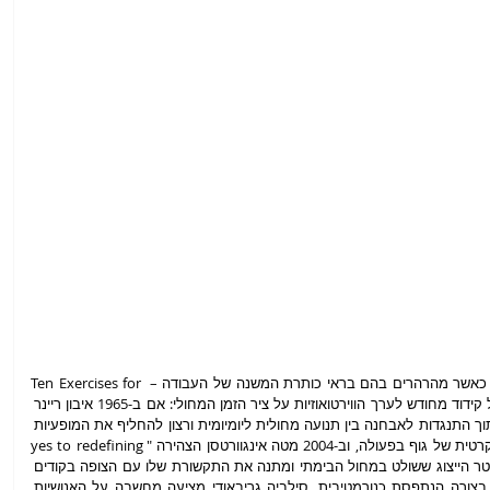
תרגילים אלו מקבלים את משמעותם העמוקה כאשר מהרהרים בהם בראי כותרת המשנה של העבודה – Ten Exercises for 
New Virtuosities – ובעיקר כחלק ממהלך של קידוד מחודש לערך הווירטואוזיות על ציר הזמן המחולי: אם ב-1965 איבון ריינר 
קראה במניפסט שלה "no to virtuosity",  מתוך התנגדות לאבחנה בין תנועה מחולית ליומיומית ורצון להחליף את המופעיות 
הקלאסית והמודרנית של המחול בתפיסה דמוקרטית של גוף בפעולה, וב-2004 מטה אינגוורטסן הצהירה "yes to redefining 
virtuosity" בטקסט שכתבה, כביקורת על משטר הייצוג ששולט במחול הבימתי ומתנה את התקשורת שלו עם הצופה בקודים 
חזותיים מוסכמים כך שהגוף תמיד מופיע ונע בצורה הנתפסת כנורמטיבית, סילביה גריבאודי מציעה מחשבה על האנושיות 